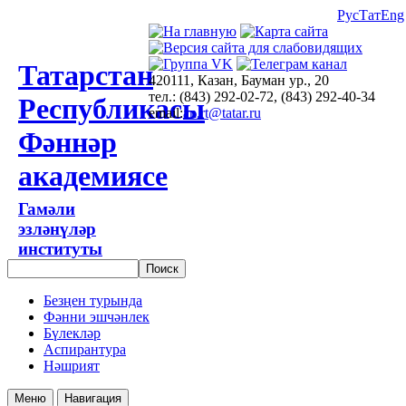
Рус
Тат
Eng
Татарстан
420111, Казан, Бауман ур., 20
тел.: (843) 292-02-72, (843) 292-40-34
Республикасы
email:
an.rt@tatar.ru
Фәннәр
академиясе
Гамәли
эзләнүләр
институты
Безңен турында
Фәнни эшчәнлек
Бүлекләр
Аспирантура
Нәшрият
Меню
Навигация