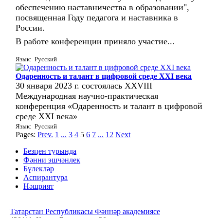
обеспечению наставничества в образовании",
посвященная Году педагога и наставника в
России.
В работе конференции приняло участие...
Язык: Русский
Одаренность и талант в цифровой среде XXI века
30 января 2023 г. состоялась ХХVIII
Международная научно-практическая
конференция «Одаренность и талант в цифровой
среде ХХI века»
Язык: Русский
Pages:
Prev.
1
...
3
4
5
6
7
...
12
Next
Безңен турында
Фәнни эшчәнлек
Бүлекләр
Аспирантура
Нәшрият
Татарстан Республикасы Фәннәр академиясе