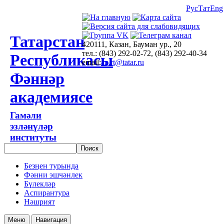
Рус
Тат
Eng
Татарстан
420111, Казан, Бауман ур., 20
тел.: (843) 292-02-72, (843) 292-40-34
Республикасы
email:
an.rt@tatar.ru
Фәннәр
академиясе
Гамәли
эзләнүләр
институты
Безңен турында
Фәнни эшчәнлек
Бүлекләр
Аспирантура
Нәшрият
Меню
Навигация