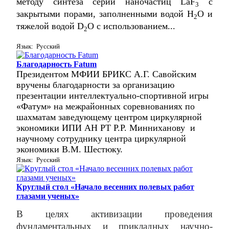
методу синтеза серии наночастиц
LaF
с
3
закрытыми порами, заполненными водой
H
O
и
2
тяжелой водой
D
O
с использованием...
2
Язык: Русский
Благодарность Fatum
Президентом МФИИ БРИКС А.Г. Савойским
вручены благодарности за организацию
презентации интеллектуально-спортивной игры
«Фатум» на межрайонных соревнованиях по
шахматам заведующему центром циркулярной
экономики ИПИ АН РТ Р.Р. Минниханову и
научному сотруднику центра циркулярной
экономики В.М. Шестюку.
Язык: Русский
Круглый стол «Начало весенних полевых работ
глазами ученых»
В целях активизации проведения
фундаментальных и прикладных научно-