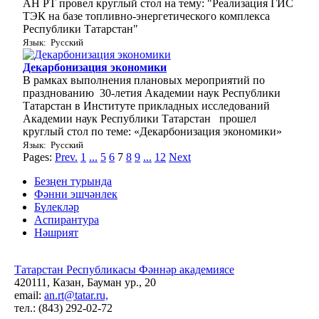
АН РТ провел круглый стол на тему: "Реализация ГИС
ТЭК на базе топливно-энергетического комплекса
Республики Татарстан"
Язык: Русский
Декарбонизация экономики
В рамках выполнения плановых мероприятий по
празднованию 30-летия Академии наук Республики
Татарстан в Институте прикладных исследований
Академии наук Республики Татарстан прошел
круглый стол по теме: «Декарбонизация экономики»
Язык: Русский
Pages:
Prev.
1
...
5
6
7
8
9
...
12
Next
Безңен турында
Фәнни эшчәнлек
Бүлекләр
Аспирантура
Нәшрият
Татарстан Республикасы Фәннәр академиясе
420111, Казан, Бауман ур., 20
email:
an.rt@tatar.ru,
тел.: (843) 292-02-72