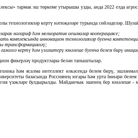
ексы» тармак эш төркеме утырышы узды, анда 2022 елда агросә
ы технологияләр кертү нәтиҗәләре турында сөйләделәр. Шулай 
уларак мәгариф һәм мелиоратив оешмалар кооперациясе;
гать комплексында инновацион технологияләр буенча компетенци
лы трансформацияләү;
, гамәлгә кертү һәм үзләштерү юнәлеше буенча белем бирү иниц
цион фикерләү продуктлары белән таныштылар.
хника һәм ясалма интеллект өлкәсендә белем бирү, эшләнмә
ниверситеты базасында Россиянең югары һәм урта һөнәри беле
гия үзәкләре булдырылды. Мәйданчык эшенең бер юнәлеше - м