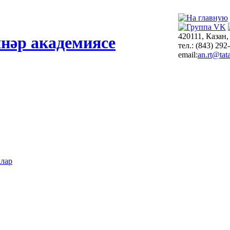
420111, Казан,
нәр академиясе
тел.: (843) 292
email:
an.rt@tata
алар