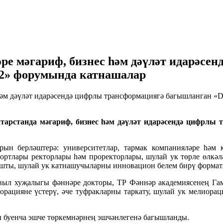
ре мәгариф, бизнес һәм дәүләт идарәсе
022» форумында катнашалар
тарстанда мәгариф, бизнес һәм дәүләт идарәсендә цифрлы т
н берләштерә: университетлар, тармак компанияләре һәм ко
ортлары ректорлары һәм проректорлары, шулай ук төрле өлкәлә
ашты, шулай ук катнашучыларны инновацион белем бирү формат
авыл хуҗалыгы фәннәре докторы, ТР Фәннәр академиясенең Га
рацияне үстерү, әче туфракларны таркату, шулай ук мелиорац
 буенча эшче төркемнәрнең эшчәнлегенә багышланды.