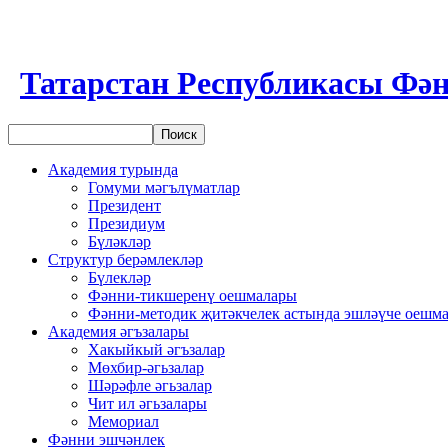
Татарстан Республикасы Фән
Академия турында
Гомуми мәгълүматлар
Президент
Президиум
Бүләкләр
Структур берәмлекләр
Бүлекләр
Фәнни-тикшеренү оешмалары
Фәнни-методик җитәкчелек астында эшләүче оешм
Академия әгъзалары
Хакыйкый әгъзалар
Мөхбир-әгьзалар
Шәрәфле әгьзалар
Чит ил әгьзалары
Мемориал
Фәнни эшчәнлек