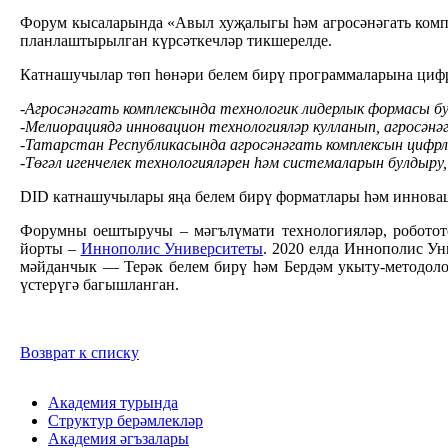
Форум кысаларында «Авыл хуҗалыгы һәм агросәнәгать компл
планлаштырылган күрсәткечләр тикшерелде.
Катнашучылар төп һөнәри белем бирү программаларына цифрл
-Агросәнәгать комплексында технологик лидерлык формасы б
-Мелиорациядә инновацион технологияләр кулланып, агросәнә
-Татарстан Республикасында агросәнәгать комплексын цифр
-Төгәл игенчелек технологияләрен һәм системаларын булдыру
DID катнашучылары яңа белем бирү форматлары һәм иннова
Форумны оештыручы – мәгълүмати технологияләр, робототе
йорты –
Иннополис Университеты
. 2020 елда Иннополис У
мәйданчык — Терәк белем бирү һәм Бердәм укыту-методоло
үстерүгә багышланган.
Возврат к списку
Академия турында
Структур берәмлекләр
Академия әгъзалары