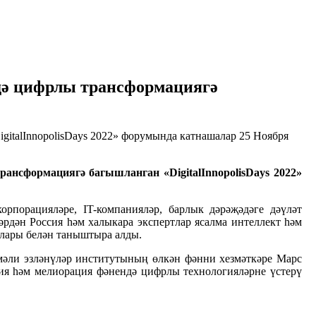
ндә цифрлы трансформациягә
25 Ноября
рансформациягә багышланган «DigitalInnopolisDays 2022»
рпорацияләре, IT-компанияләр, барлык дәрәҗәдәге дәүләт
рдән Россия һәм халыкара экспертлар ясалма интеллект һәм
лары белән таныштыра алды.
мәли эзләнүләр институтының өлкән фәнни хезмәткәре Марс
ия һәм мелиорация фәнендә цифрлы технологияләрне үстерү