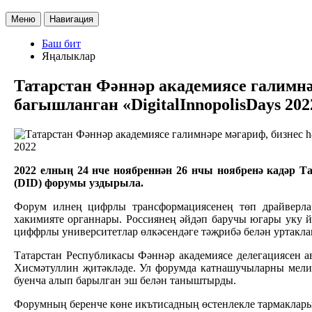
Меню
Навигация
Баш бит
Яңалыклар
Татарстан Фәннәр академиясе галимнә
багышланган «DigitalInnopolisDays 2
2022
2022 елның 24 нче ноябреннән 26 нчы ноябренә кадәр Та
(DID) форумы уздырыла.
Форум илнең цифрлы трансформациясенең төп драйверлары
хакимияте органнары. Россиянең әйдәп баручы югары уку й
циффрлы университетлар өлкәсендәге тәҗрибә белән уртакл
Татарстан Республикасы Фәннәр академиясе делегациясен 
Хисмәтуллин җитәкләде. Ул форумда катнашучыларны мелио
буенча алып барылган эш белән таныштырды.
Форумның беренче көне икътисадның өстенлекле тармаклары