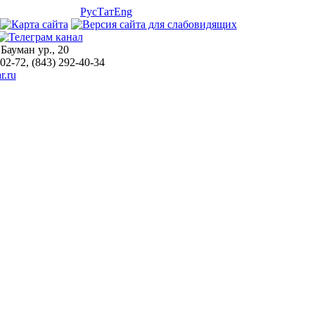
Рус
Тат
Eng
 Бауман ур., 20
-02-72, (843) 292-40-34
r.ru