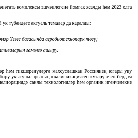
нәгать комплексы эшчәнлегенә йомгак ясалды һәм 2023 елга
ук түбәндәге актуаль темалар да каралды:
яләр Үзәге базасында агробиотехнопарк төзү;
иативаларын гамәлгә ашыру.
ләр һәм тикшеренүләргә махсуслашкан Россиянең югары уку
м бирү укытучыларының квалификациясен күтәрү өчен бердәм
елиорациядә санлы технологияләр һәм органик игенчелекне