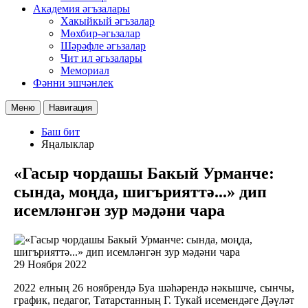
Академия әгъзалары
Хакыйкый әгъзалар
Мөхбир-әгьзалар
Шәрәфле әгьзалар
Чит ил әгьзалары
Мемориал
Фәнни эшчәнлек
Меню
Навигация
Баш бит
Яңалыклар
«Гасыр чордашы Бакый Урманче:
сында, моңда, шигърияттә...» дип
исемләнгән зур мәдәни чара
29 Ноября 2022
2022 елның 26 ноябрендә Буа шәһәрендә нәкышче, сынчы,
график, педагог, Татарстанның Г. Тукай исемендәге Дәүләт