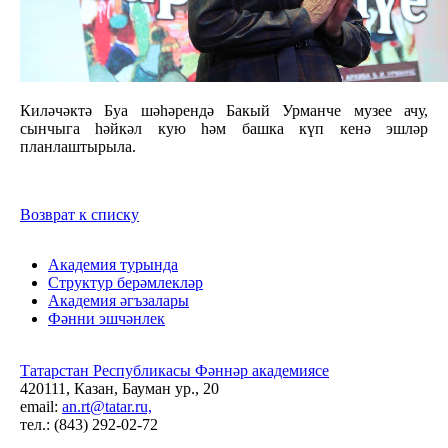
Киләчәктә Буа шәһәрендә Бакый Урманче музее ачу,
сынчыга һәйкәл кую һәм башка күп кенә эшләр
планлаштырыла.
Возврат к списку
Академия турында
Структур берәмлекләр
Академия әгъзалары
Фәнни эшчәнлек
Татарстан Республикасы Фәннәр академиясе
420111, Казан, Бауман ур., 20
email:
an.rt@tatar.ru,
тел.: (843) 292-02-72