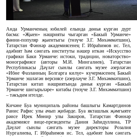
Анда Урманченың юбилей елында дөнья күргән дүрт
басма: «Җыен» нәшрияты чыгарган «Бакый Урманче»
фәнни-популяр җыентыгы (төзүче З.Г. Мөхәммәтшин),
Татарстан Фәннәр академиясенең Г. Ибраһимов ис. Тел,
әдәбият һәм сәнгать институты нәшер иткән «Искусство
графики Баки Урманче: истоки, традиции, новаторство»
монографиясе (авторы М.И. Мингалиев), Татарстан
Республикасы Дәүләт сынлы сәнгать музее әзерләгән
«Ибне Фазланның Болгарга килүе» күчермәсенең Бакый
Урманче эшләгән версиясе (әзерләүче З.Г. Мөхәммәтшин),
Татарстан китап нәшриятында дөнья күргән «Бакый
Урманче шигырьләре» китабы (төзүче З.Г. Мөхәммәтшин)
– тәкъдим ителде.
Кичәне Буа муниципаль районы башлыгы Камартдинов
Ранис Рафис улы ачып җибәрде. Буа якташлык җәмгыяте
рәисе Ирек Мөнир улы Закиров, Татарстан Фәннәр
академиясе вице-президенты Дания Заһидуллина, ТР
Дәүләт сынлы сәнгать музее директоры Розалия
Нургалиева, Г. Ибраһимов ис. Тел, әдәбият һәм сәнгать