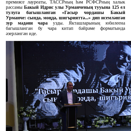
премиясе лауреаты, ТАССРның һәм РСФСРның халык
рәссамы
Бакый Идрис улы Урманченың тууына 125 ел
тулуга багышланган «Гасыр чордашы Бакый
Урманче: сында, моңда, шигърияттә...» дип исемләнгән
зур мәдәни чара
узды. Якташларының юбилеена
багышланган бу чара китап бәйрәме форматында
әзерләнгән иде.