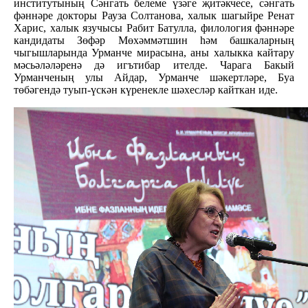
институтының Сәнгать белеме үзәге җитәкчесе, сәнгать
фәннәре докторы Рауза Солтанова, халык шагыйре Ренат
Харис, халык язучысы Рабит Батулла, филология фәннәре
кандидаты Зөфәр Мөхәммәтшин һәм башкаларның
чыгышларында Урманче мирасына, аны халыкка кайтару
мәсьәләләренә дә игътибар ителде. Чарага Бакый
Урманченың улы Айдар, Урманче шәкертләре, Буа
төбәгендә туып-үскән күренекле шәхесләр кайткан иде.