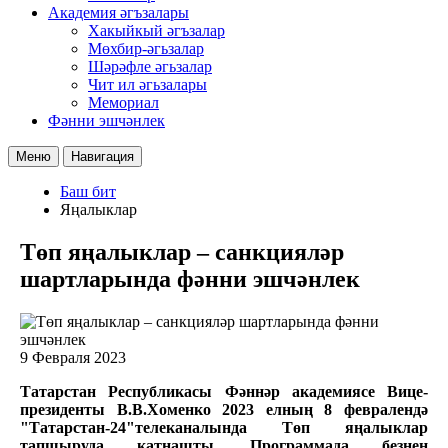
Академия әгъзалары
Хакыйкый әгъзалар
Мөхбир-әгьзалар
Шәрәфле әгьзалар
Чит ил әгьзалары
Мемориал
Фәнни эшчәнлек
Меню
Навигация
Баш бит
Яңалыклар
Төп яңалыклар – санкцияләр
шартларында фәнни эшчәнлек
9 Февраля 2023
Татарстан Республикасы Фәннәр академиясе Вице-
президенты В.В.Хоменко 2023 елның 8 февралендә
"Татарстан-24"телеканалында Төп яңалыклар
тапшыруда катнашты. Программада безнең