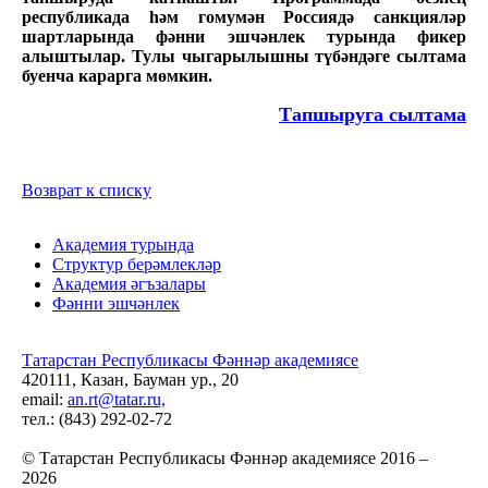
республикада һәм гомумән Россиядә санкцияләр
шартларында фәнни эшчәнлек турында фикер
алыштылар. Тулы чыгарылышны түбәндәге сылтама
буенча карарга мөмкин.
Тапшыруга сылтама
Возврат к списку
Академия турында
Структур берәмлекләр
Академия әгъзалары
Фәнни эшчәнлек
Татарстан Республикасы Фәннәр академиясе
420111, Казан, Бауман ур., 20
email:
an.rt@tatar.ru,
тел.: (843) 292-02-72
© Татарстан Республикасы Фәннәр академиясе 2016 –
2026