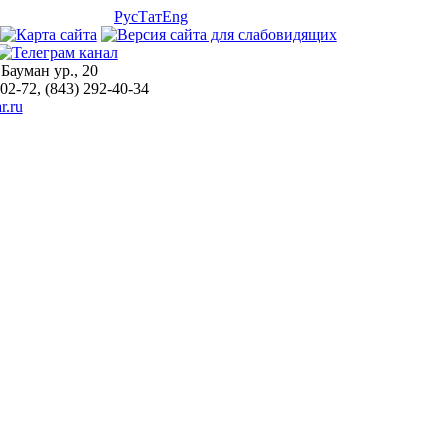
Рус
Тат
Eng
 Бауман ур., 20
-02-72, (843) 292-40-34
r.ru