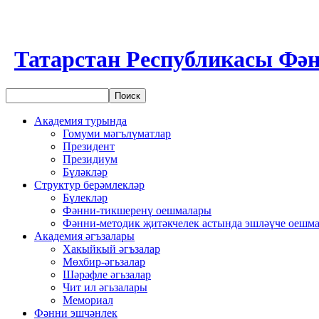
Татарстан Республикасы Фән
Академия турында
Гомуми мәгълүматлар
Президент
Президиум
Бүләкләр
Структур берәмлекләр
Бүлекләр
Фәнни-тикшеренү оешмалары
Фәнни-методик җитәкчелек астында эшләүче оешм
Академия әгъзалары
Хакыйкый әгъзалар
Мөхбир-әгьзалар
Шәрәфле әгьзалар
Чит ил әгьзалары
Мемориал
Фәнни эшчәнлек