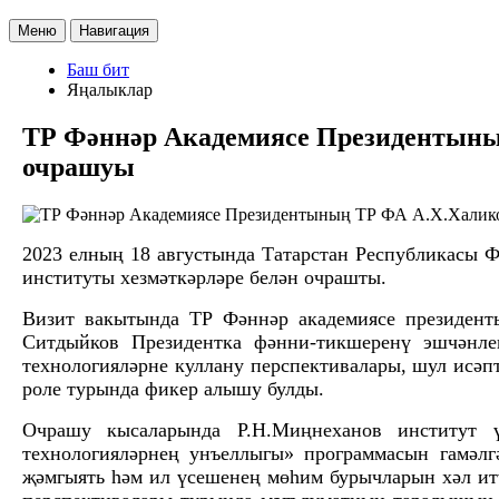
Меню
Навигация
Баш бит
Яңалыклар
ТР Фәннәр Академиясе Президентының
очрашуы
2023 елның 18 августында Татарстан Республикасы 
институты хезмәткәрләре белән очрашты.
Визит вакытында ТР Фәннәр академиясе президент
Ситдыйков Президентка фәнни-тикшеренү эшчәнле
технологияләрне куллану перспективалары, шул исә
роле турында фикер алышу булды.
Очрашу кысаларында Р.Н.Миңнеханов институт 
технологияләрнең унъеллыгы» программасын гамәл
җәмгыять һәм ил үсешенең мөһим бурычларын хәл ит