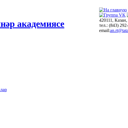
420111, Казан,
нәр академиясе
тел.: (843) 292
email:
an.rt@tata
алар