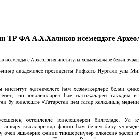
 ТР ФА А.Х.Халиков исемендәге Археол
Фәннәр академиясе президенты Рифкать Нургали улы М
ы институт җитәкчелеге һәм хезмәткәрләре белән фик
генең төп юнәлешләрен һәм нәтиҗәләрен тәкъдим ит
птән бу юнәлештә «Татарстан һәм татар халкының мәдән
үсешенең өстенлекле юнәлешләрен билгеләде. Ул к
гә ашыру кысаларында фәнни һәм белем бирү учрежден
ү өчен яшьләрне фәнни тикшеренүләр өлкәсенә җәлеп и