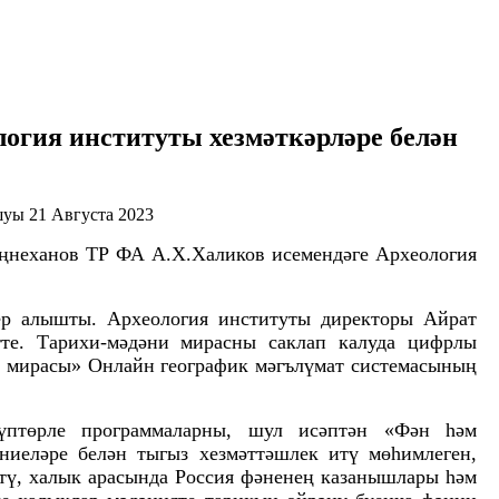
огия институты хезмәткәрләре белән
21 Августа 2023
иңнеханов ТР ФА А.Х.Халиков исемендәге Археология
ер алышты. Археология институты директоры Айрат
те. Тарихи-мәдәни мирасны саклап калуда цифрлы
и мирасы» Онлайн географик мәгълүмат системасының
үптөрле программаларны, шул исәптән «Фән һәм
иеләре белән тыгыз хезмәттәшлек итү мөһимлеген,
тү, халык арасында Россия фәненең казанышлары һәм