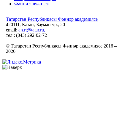
Фәнни эшчәнлек
Татарстан Республикасы Фәннәр академиясе
420111, Казан, Бауман ур., 20
email:
an.rt@tatar.ru,
тел.: (843) 292-02-72
© Татарстан Республикасы Фәннәр академиясе 2016 –
2026