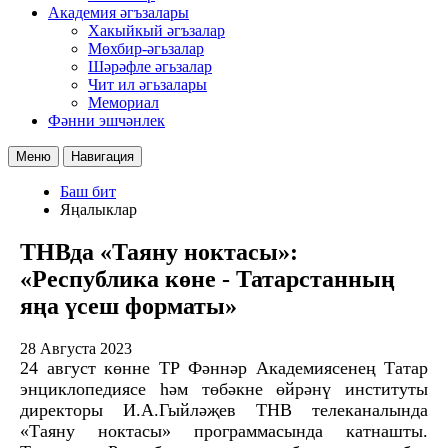
Академия әгъзалары
Хакыйкый әгъзалар
Мөхбир-әгьзалар
Шәрәфле әгьзалар
Чит ил әгьзалары
Мемориал
Фәнни эшчәнлек
Меню
Навигация
Баш бит
Яңалыклар
ТНВда «Таяну ноктасы»:
«Республика көне - Татарстанның
яңа үсеш форматы»
28 Августа 2023
24 август көнне ТР Фәннәр Академиясенең Татар
энциклопедиясе һәм төбәкне өйрәнү институты
директоры И.А.Гыйләҗев ТНВ телеканалында
«Таяну ноктасы» программасында катнашты.