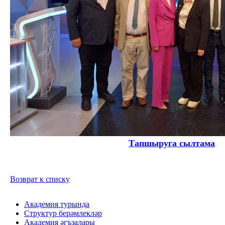
Тапшыруга сылтама
Возврат к списку
Академия турында
Структур берәмлекләр
Академия әгъзалары