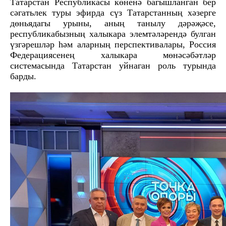
Татарстан Республикасы көненә багышланган бер
сәгатьлек туры эфирда сүз Татарстанның хәзерге
дөньядагы урыны, аның танылу дәрәҗәсе,
республикабызның халыкара элемтәләрендә булган
үзгәрешләр һәм аларның перспективалары, Россия
Федерациясенең халыкара мөнәсәбәтләр
системасында Татарстан уйнаган роль турында
барды.