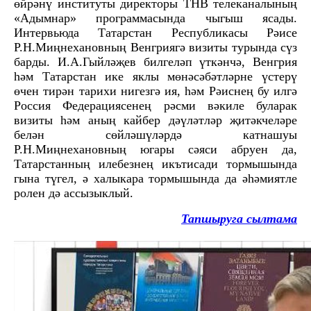
өйрәнү институты директоры ТНВ телеканалының
«Адымнар» программасында чыгыш ясады.
Интервьюда Татарстан Республикасы Рәисе
Р.Н.Миңнехановның Венгриягә визиты турында сүз
барды. И.А.Гыйләҗев билгеләп үткәнчә, Венгрия
һәм Татарстан ике яклы мөнәсәбәтләрне үстерү
өчен тирән тарихи нигезгә ия, һәм Рәиснең бу илгә
Россия Федерациясенең рәсми вәкиле буларак
визиты һәм аның кайбер дәүләтләр җитәкчеләре
белән сөйләшүләрдә катнашуы
Р.Н.Миңнехановның югары сәяси абруен да,
Татарстанның илебезнең икътисади тормышында
гына түгел, ә халыкара тормышында да әһәмиятле
ролен дә ассызыклый.
Тапшыруга сылтама