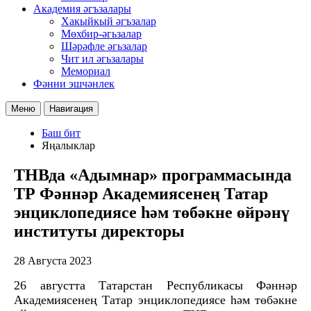
Академия әгъзалары
Хакыйкый әгъзалар
Мөхбир-әгьзалар
Шәрәфле әгьзалар
Чит ил әгьзалары
Мемориал
Фәнни эшчәнлек
Меню
Навигация
Баш бит
Яңалыклар
ТНВда «Адымнар» программасында
ТР Фәннәр Академиясенең Татар
энциклопедиясе һәм төбәкне өйрәнү
институты директоры
28 Августа 2023
26 августта Татарстан Республикасы Фәннәр
Академиясенең Татар энциклопедиясе һәм төбәкне