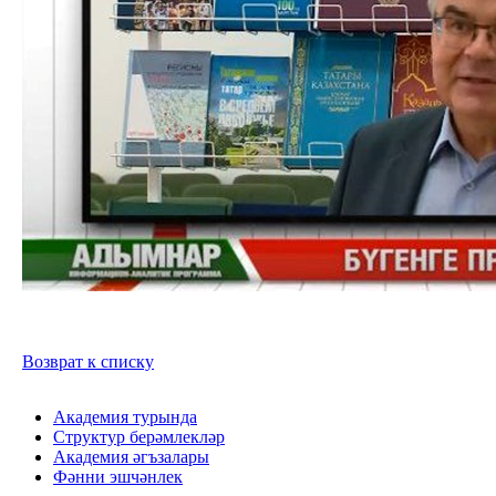
Возврат к списку
Академия турында
Структур берәмлекләр
Академия әгъзалары
Фәнни эшчәнлек