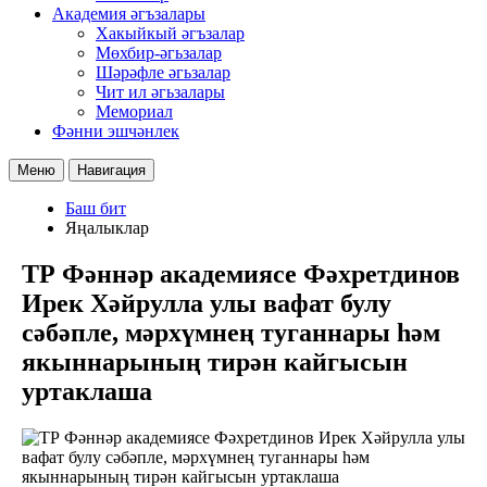
Академия әгъзалары
Хакыйкый әгъзалар
Мөхбир-әгьзалар
Шәрәфле әгьзалар
Чит ил әгьзалары
Мемориал
Фәнни эшчәнлек
Меню
Навигация
Баш бит
Яңалыклар
ТР Фәннәр академиясе Фәхретдинов
Ирек Хәйрулла улы вафат булу
сәбәпле, мәрхүмнең туганнары һәм
якыннарының тирән кайгысын
уртаклаша