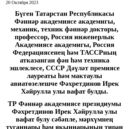
20 Октября 2023
Бүген Татарстан Республикасы
Фәннәр академиясе академигы,
механик, техник фәннәр докторы,
профессор, Россия инженерлык
Академиясе академигы, Россия
Федерациясенең һәм ТАССРның
атказанган фән һәм техника
эшлеклесе, СССР Дәүләт премиясе
лауреаты һәм мактаулы
авиатөзелешче Фәхретдинов Ирек
Хәйрулла улы вафат булды.
ТР Фәннәр академиясе президиумы
Фәхретдинов Ирек Хәйрулла улы
вафат булу сәбәпле, мәрхүмнең
туганнары һәм якыннарының тирән