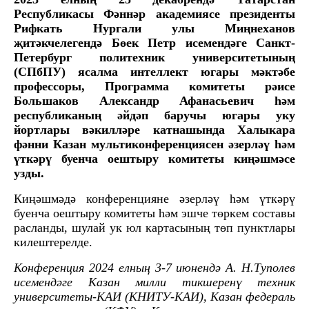
Республикасы Фәннәр академиясе президенты
Рифкать Нургали улы Миңнеханов
җитәкчелегендә Бөек Петр исемендәге Санкт-
Петербург политехник университетының
(СПбПУ) ясалма интеллект югары мәктәбе
профессоры, Программа комитеты рәисе
Большаков Александр Афанасьевич һәм
республиканың әйдәп баручы югары уку
йортлары вәкилләре катнашында Халыкара
фәнни Казан мультиконференциясен әзерләү һәм
үткәрү буенча оештыру комитеты киңәшмәсе
узды.
Киңәшмәдә конференцияне әзерләү һәм үткәрү
буенча оештыру комитеты һәм эшче төркем составы
расланды, шулай ук юл картасының төп пунктлары
килештерелде.
Конференция 2024 елның 3-7 июнендә А. Н.Туполев
исемендәге Казан милли тикшеренү техник
университеты-КАИ (КНИТУ-КАИ), Казан федераль