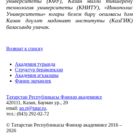
университеты (КФУ), Казан милли тикшеренү
технология университеты (КНИТУ), «Иннополис
Университеты» югары белем бирү оешмасы һәм
Казан дәүләт мәдәният институты (КазГИК)
базасында узачак.
Возврат к списку
Академия турында
Структур берәмлекләр
Академия әгъзалары
Фәнни эшчәнлек
Татарстан Республикасы Фәннәр академиясе
420111, Казан, Бауман ур., 20
email:
an.rt@tatar.ru,
тел.: (843) 292-02-72
© Татарстан Республикасы Фәннәр академиясе 2016 –
2026