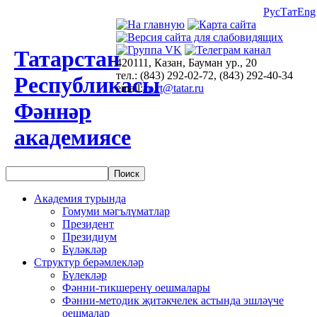
Рус
Тат
Eng
Татарстан
420111, Казан, Бауман ур., 20
тел.: (843) 292-02-72, (843) 292-40-34
Республикасы
email:
an.rt@tatar.ru
Фәннәр
академиясе
Академия турында
Гомуми мәгълүматлар
Президент
Президиум
Бүләкләр
Структур берәмлекләр
Бүлекләр
Фәнни-тикшеренү оешмалары
Фәнни-методик җитәкчелек астында эшләүче
оешмалар