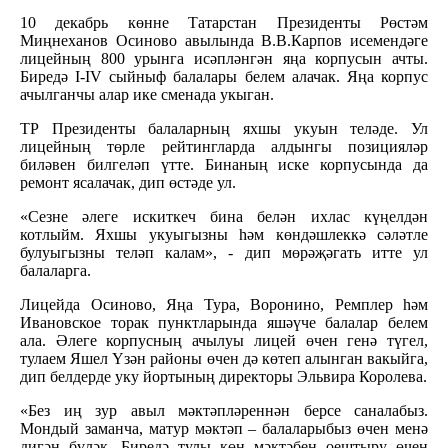
10 декабрь көнне Татарстан Президенты Рөстәм
Миңнеханов Осиново авылында В.В.Карпов исемендәге
лицейның 800 урынга исәпләнгән яңа корпусын ачты.
Биредә I-IV сыйныф балалары белем алачак. Яңа корпус
ачылганчы алар ике сменада укыган.
ТР Президенты балаларның яхшы укуын теләде. Ул
лицейның төрле рейтингларда алдынгы позицияләр
биләвен билгеләп үтте. Бинаның иске корпусында да
ремонт ясалачак, дип өстәде ул.
«Сезне әлеге искиткеч бина белән ихлас күңелдән
котлыйм. Яхшы укуыгызны һәм көндәшлеккә сәләтле
булуыгызны теләп калам», - дип мөрәҗәгать итте ул
балаларга.
Лицейда Осиново, Яңа Тура, Воронино, Ремплер һәм
Ивановское торак пунктларында яшәүче балалар белем
ала. Әлеге корпусның ачылуы лицей өчен генә түгел,
тулаем Яшел Үзән районы өчен дә көтеп алынган вакыйга,
дип белдерде уку йортының директоры Эльвира Королева.
«Без иң зур авыл мәктәпләреннән берсе саналабыз.
Мондый заманча, матур мәктәп – балаларыбыз өчен менә
дигән бүләк. Биредә тулы көн мәктәбен оештыру өчен