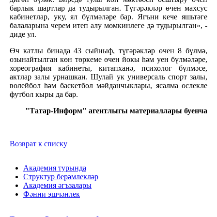
барлык шартлар да тудырылган. Түгәрәкләр өчен махсус
кабинетлар, уку, ял бүлмәләре бар. Ягъни кече яшьтәге
балаларына черем итеп алу мөмкинлеге дә тудырылган», -
диде ул.
Өч катлы бинада 43 сыйныф, түгәрәкләр өчен 8 бүлмә,
озынайтылган көн төркеме өчен йокы һәм уен бүлмәләре,
хореография кабинеты, китапханә, психолог бүлмәсе,
актлар залы урнашкан. Шулай ук универсаль спорт залы,
волейбол һәм баскетбол мәйданчыклары, ясалма өслекле
футбол кыры да бар.
"Татар-Информ" агентлыгы материаллары буенча
Возврат к списку
Академия турында
Структур берәмлекләр
Академия әгъзалары
Фәнни эшчәнлек