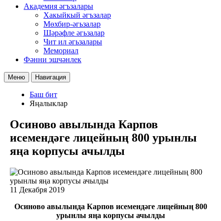
Академия әгъзалары
Хакыйкый әгъзалар
Мөхбир-әгьзалар
Шәрәфле әгьзалар
Чит ил әгьзалары
Мемориал
Фәнни эшчәнлек
Меню
Навигация
Баш бит
Яңалыклар
Осиново авылында Карпов
исемендәге лицейның 800 урынлы
яңа корпусы ачылды
11 Декабря 2019
Осиново авылында Карпов исемендәге лицейның 800
урынлы яңа корпусы ачылды