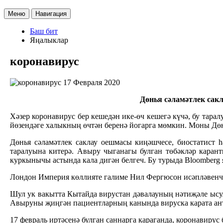
Меню
Навигация
Баш бит
Яңалыклар
коронавирус
17 Февраля 2020
Дөнья сәламәтлек сак
Хәзер коронавирус бер кешедән ике-өч кешегә күчә, бу тара
йөзендәге халыкның өчтән беренә йогарга мөмкин. Моны Дөн
Дөнья сәламәтлек саклау оешмасы киңәшчесе, биостатист 
таралуына китерә. Авыру чыганагы булган төбәкләр карант
куркынычы астында кала дигән белгеч. Бу турыда Bloomberg 
Лондон Империя көллияте галиме Нил Фергюсон исәпләвенчә,
Шул ук вакытта Кытайда вирустан дәвалауның нәтиҗәле ысу
Авыруны җиңгән пациентларның канында вируска карата ант
17 февраль иртәсенә булган саннарга
караганда
, коронавирус