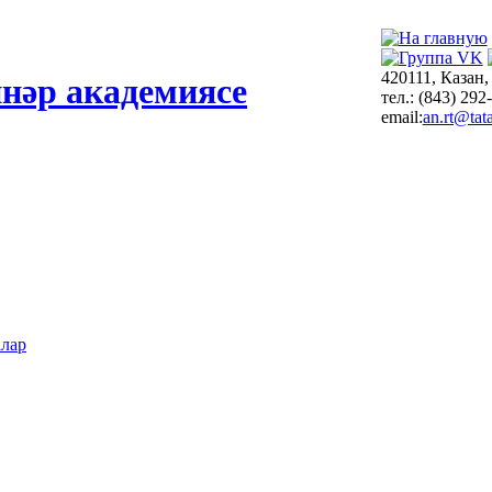
420111, Казан,
нәр академиясе
тел.: (843) 292
email:
an.rt@tata
алар