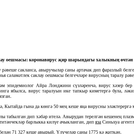
лау оешмасы: коронавирус җир шарындагы халыкның өчтән 
лу рәвеше сакланса, авыручылар саны артачак дип фаразлый бел
ья сәламәтлек саклау оешмасы белгечләре вирусның таралу рәве
һәм эпидемиолог Айра Лонджини сүзләренчә, вирус хәзер бер 
инга ябылса, вирус таралуын ике тапкыр киметергә була, лә
язган.
 Кытайда гына да көнгә 50 мең кеше яңа вирусны эләктерергә 
лы табылган дип хәбәр ителә. Авырудан терелгән кешенең плаз
итәнчекләр барлыкка килүе ачыкланган, дип
яза
Синьхуа агент
 белән 71 327 кеше авырый. Үлүчеләр саны 1775 кә җиткән.