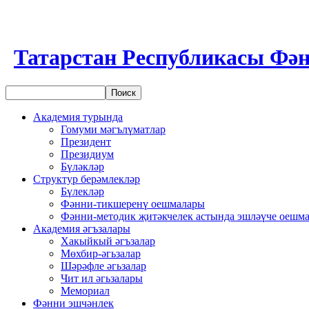
Татарстан Республикасы Фән
Академия турында
Гомуми мәгълүматлар
Президент
Президиум
Бүләкләр
Структур берәмлекләр
Бүлекләр
Фәнни-тикшеренү оешмалары
Фәнни-методик җитәкчелек астында эшләүче оешм
Академия әгъзалары
Хакыйкый әгъзалар
Мөхбир-әгьзалар
Шәрәфле әгьзалар
Чит ил әгьзалары
Мемориал
Фәнни эшчәнлек