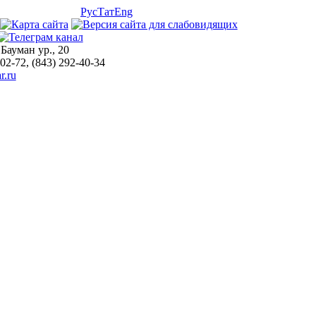
Рус
Тат
Eng
 Бауман ур., 20
-02-72, (843) 292-40-34
r.ru