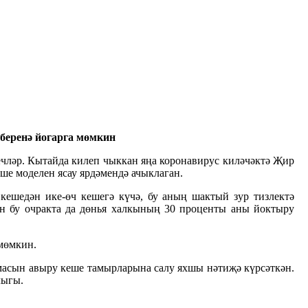
беренә йогарга мөмкин
гечләр. Кытайда килеп чыккан яңа коронавирус киләчәктә Җир
ше моделен ясау ярдәмендә ачыклаган.
кешедән ике-өч кешегә күчә, бу аның шактый зур тизлектә
кин бу очракта да дөнья халкының 30 проценты аны йоктыру
мөмкин.
масын авыру кеше тамырларына салу яхшы нәтиҗә күрсәткән.
лыгы.