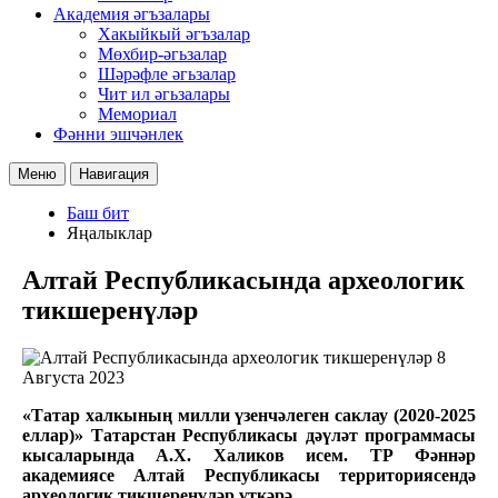
Академия әгъзалары
Хакыйкый әгъзалар
Мөхбир-әгьзалар
Шәрәфле әгьзалар
Чит ил әгьзалары
Мемориал
Фәнни эшчәнлек
Меню
Навигация
Баш бит
Яңалыклар
Алтай Республикасында археологик
тикшеренүләр
8
Августа 2023
«Татар халкының милли үзенчәлеген саклау (2020-2025
еллар)» Татарстан Республикасы дәүләт программасы
кысаларында А.Х. Халиков исем. ТР Фәннәр
академиясе Алтай Республикасы территориясендә
археологик тикшеренүләр үткәрә.