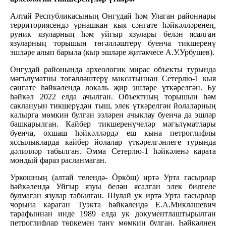
Алтай Республикасының Онгудай һәм Улаган районнары
территориясендә урнашкан кыя сәнгате һәйкәлләренең,
руник язуларның һәм уйгыр язулары белән ясалган
язуларның торышын төгәлләштерү буенча тикшеренү
эшләре алып барыла (кыр эшләре җитәкчесе А.У.Урбушев).
Онгудай районында археологик мирас объекты турында
мәгълүматны төгәлләштерү максатыннан Сетерлю-1 кыя
сәнгате һәйкәлендә локаль җир эшләре үткәрелгән. Бу
һәйкәл 2022 елда ачылган. Объектның торышын һәм
саклануын тикшерүдән тыш, элек үткәрелгән йолаларның
калырга мөмкин булган эзләрен ачыклау буенча да эшләр
башкарылган. Кайбер тикшеренүчеләр мәгълүматлары
буенча, охшаш һәйкәлләрдә еш кына петроглифлы
яссылыкларда кайбер йолалар үткәрелгәнлеге турында
дәлилләр табылган. Әмма Сетерлю-1 һәйкәленә карата
мондый фараз расланмаган.
Уркошның (алтай телендә- Öркöш) иртә Урта гасырлар
һәйкәлендә Уйгыр язуы белән ясалган элек билгеле
булмаган язулар табылган. Шулай ук иртә Урта гасырлар
чорына караган Туэкта һәйкәлендә Е.А.Миклашевич
тарафыннан инде 1989 елда ук документлаштырылган
петроглифлар төркемен тану мөмкин булган. Һәйкәлнең