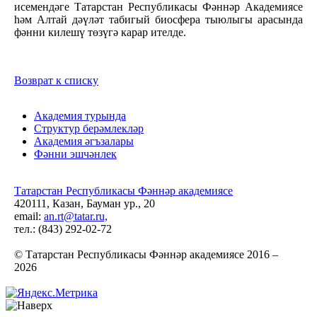
исемендәге Татарстан Республикасы Фәннәр Академиясе
һәм Алтай дәүләт табигый биосфера тыюлыгы арасында
фәнни килешү төзүгә карар ителде.
Возврат к списку
Академия турында
Структур берәмлекләр
Академия әгъзалары
Фәнни эшчәнлек
Татарстан Республикасы Фәннәр академиясе
420111, Казан, Бауман ур., 20
email:
an.rt@tatar.ru,
тел.: (843) 292-02-72
© Татарстан Республикасы Фәннәр академиясе 2016 –
2026