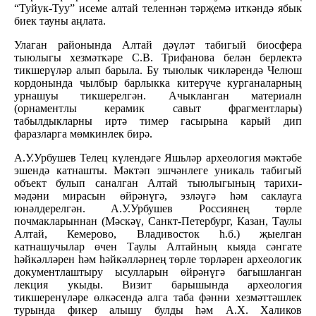
“Туйук-Туу” исеме алтай теленнән тәрҗемә иткәндә ябык
биек тауны аңлата.
Улаган районында Алтай дәүләт табигый биосфера
тыюлыгы хезмәткәре С.В. Трифанова белән берлектә
тикшерүләр алып барыла. Бу тыюлык чикләрендә Челюш
кордонында чылбыр барлыкка китерүче курганаларның
урнашуы тикшерелгән. Ачыкланган материалн
(орнаментлы керамик савыт фрагментлары)
табылдыкларны иртә тимер гасырына карый дип
фаразларга мөмкинлек бирә.
А.У.Урбушев Телец күлендәге Яшьләр археология мәктәбе
эшендә катнашты. Мәктәп эшчәнлеге уникаль табигый
объект булып саналган Алтай тыюлыгының тарихи-
мәдәни мирасын өйрәнүгә, эзләүгә һәм саклауга
юнәлдерелгән. А.У.Урбушев Россиянең төрле
почмакларыннан (Мәскәү, Санкт-Петербург, Казан, Таулы
Алтай, Кемерово, Владивосток һ.б.) җыелган
катнашучылар өчен Таулы Алтайның кыяда сәнгате
һәйкәлләрен һәм һәйкәлләрнең төрле төрләрен археологик
документлаштыру ысулларын өйрәнүгә багышланган
лекция укыды. Визит барышында археология
тикшеренүләре өлкәсендә алга таба фәнни хезмәттәшлек
турында фикер алышу булды һәм А.Х. Халиков