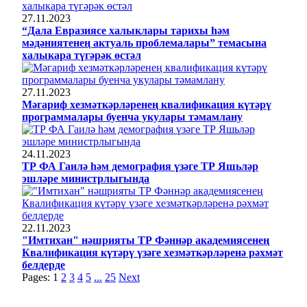
27.11.2023
“Дала Евразиясе халыклары тарихы һәм
мәдәниятенең актуаль проблемалары” темасына
халыкара түгәрәк өстәл
27.11.2023
Мәгариф хезмәткәрләренең квалификация күтәрү
программалары буенча укулары тәмамлану
24.11.2023
ТР ФА Гаилә һәм демография үзәге ТР Яшьләр
эшләре министрлыгында
22.11.2023
"Имтихан" нәшрияты ТР Фәннәр академиясенең
Квалификация күтәрү үзәге хезмәткәрләренә рәхмәт
белдерде
Pages:
1
2
3
4
5
...
25
Next