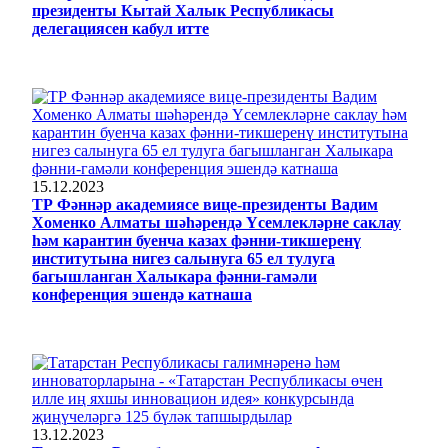
президенты Кытай Халык Республикасы
делегациясен кабул итте
15.12.2023
ТР Фәннәр академиясе вице-президенты Вадим
Хоменко Алматы шәһәрендә Үсемлекләрне саклау
һәм карантин буенча казах фәнни-тикшеренү
институтына нигез салынуга 65 ел тулуга
багышланган Халыкара фәнни-гамәли
конференция эшендә катнаша
13.12.2023