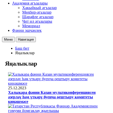
Академия әгъзалары
Хакыйкый әгъзалар
Мөхбир-әгьзалар
Шәрәфле әгьзалар
Чит ил әгьзалары
Мемориал
Фәнни эшчәнлек
Меню
Навигация
Баш бит
Яңалыклар
Яңалыклар
25.12.2023
Халыкара фәнни Казан мультиконференциясен
әзерләү һәм үткәрү буенча оештыру комитеты
киңәшмәсе