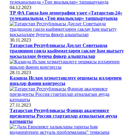
04.12.2023
ТР ФА Гаилә һәм демография үзәге «Татарстан-24»
телеканалында «Төп яңалыклар» тапшыруында
30.11.2023
Татарстан Республикасы Дәүләт Советында
традицион гаилә кыйммәтләрен саклау һәм ныгыту
мәсьәләләре буенча фикер алыштылар
28.11.2023
Казанда Ислам хезмәттәшлеге оешмасы илләренең
яшьләр фәнни конгрессы
27.11.2023
Татарстан Республикасы Фәннәр академиясе
президенты Россия стартаплар атналыгын ачуда
катнашты