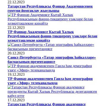
22.12.2023
Татарстан Республикасы Фәннәр Академиясенең
гомуми йомгаклау җыелышы
22.12.2023
ТР Фәннәр Академиясе Кытай Халык
Республикасының фәнни-тикшеренү үзәкләре белән
хезмәттәшлекне киңәйтә
20.12.2023
Санкт-Петербургта «Татар эпиграфик һәйкәлләре»
басмасының презентациясе
19.12.2023
ТР Фәннәр академиясенең Гаилә һәм демография
үзәге «Эфир» телеканалында
17.12.2023
Татарстан Республикасы Фәннәр академиясе