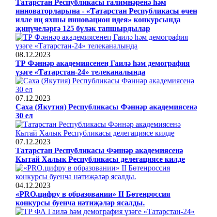
Татарстан Республикасы галимнәренә һәм
инноваторларына - «Татарстан Республикасы өчен
илле иң яхшы инновацион идея» конкурсында
җиңүчеләргә 125 бүләк тапшырдылар
08.12.2023
ТР Фәннәр академиясенең Гаилә һәм демография
үзәге «Татарстан-24» телеканалында
07.12.2023
Саха (Якутия) Республикасы Фәннәр академиясенә
30 ел
07.12.2023
Татарстан Республикасы Фәннәр академиясенә
Кытай Халык Республикасы делегациясе килде
04.12.2023
«PRO.цифру в образовании» II Бөтенроссия
конкурсы буенча нәтиҗәләр ясалды.