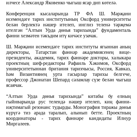
илчесе Александр Яковенко чыгыш ясар дип көтелә.
Конференция кысаларында ТР ФА Ш. Мәрҗани
исемендәге тарих институтының Оксфорд университеты
белән берлектә нәшер ителеп, инглиз теленә тәрҗемә
ителгән “Алтын Урда дөнья тарихында” фундаменталь
фәнни хезмәтен тәкъдим итү кичәсе узачак.
Ш. Мәрҗани исемендәге тарих институты ягыннан аның
директоры, Татарстан фәннәр академиясенең вице-
президенты, академик, тарих фәннәре докторы, халыкара
проектның шеф-редакторы Рафаиль Хәкимов, Оксфорд
университетыннан британия тарихчысы, Россия, Кавказ,
һәм Византиянең урта гасырлар тарихы белгече,
профессор Джонатан Шепард сәламлау сүзе белән чыгыш
ясаячак.
“Алтын Урда дөнья тарихында” китабы бу елның
гыйнварында рус телендә нәшер ителеп, киң фәнни-
иҗтимагый резонанс тудырды. Монография тиражы дөнья
күрүгә тиз арада таралып, алынып бетте. Проектның
координаторы - тарих фәннәре кандидаты Илнур
Миргалеев.