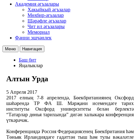
Академия әгъзалары
Хакыйкый әгъзалар
Мөхбир-әгьзалар
Шәрәфле әгьзалар
Чит ил әгьзалары
Мемориал
Фәнни эшчәнлек
Меню
Навигация
Баш бит
Яңалыклар
Алтын Урда
5 Апреля 2017
2017 елның 7-8 апрелендә, Бөекбританиянең Оксфорд
шәһәрендә ТР ФА Ш. Мәрҗани исемендәге тарих
институты Оксфорд университеты белән берлектә
“Татарлар дөнья тарихында” дигән халыкара конференция
үткәрәчәк.
Конференциядә Россия Федерациясенең Бөекбритания һәм
Төньяк Ирландиядәге гадәттән тыш һәм тулы вәкаләтле