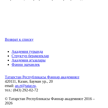
Возврат к списку
Академия турында
Структур берәмлекләр
Академия әгъзалары
Фәнни эшчәнлек
Татарстан Республикасы Фәннәр академиясе
420111, Казан, Бауман ур., 20
email:
an.rt@tatar.ru,
тел.: (843) 292-02-72
© Татарстан Республикасы Фәннәр академиясе 2016 –
2026