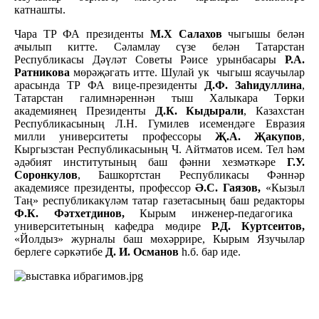
катнашты.
Чара ТР ФА президенты
М.Х Салахов
чыгышы белән
ачылып китте. Сәламлау сүзе белән Татарстан
Республикасы Дәүләт Советы Рәисе урынбасары
Р.А.
Ратникова
мөрәҗәгать итте. Шулай ук чыгыш ясаучылар
арасында ТР ФА вице-президенты
Д.Ф. Заһидуллина
,
Татарстан галимнәреннән тыш Халыкара Төрки
академиянең Президенты
Д.К. Кыдырали
, Казахстан
Республикасының Л.Н. Гумилев исемендәге Евразия
милли университеты профессоры
Җ.А. Җакупов
,
Кыргызстан Республикасының Ч. Айтматов исем. Тел һәм
әдәбият институтының баш фәнни хезмәткәре
Г.У.
Соронкулов
, Башкортстан Республикасы Фәннәр
академиясе президенты, профессор
Ә.С. Гаязов,
«Кызыл
Таң» республикакүләм татар газетасының баш редакторы
Ф.К. Фәтхетдинов,
Кырым инженер-педагогика
университетының кафедра мөдире
Р.Д. Куртсеитов,
«Йолдыз» журналы баш мөхәррире, Кырым Язучылар
берлеге сәркәтибе
Д. И. Османов
һ.б. бар иде.