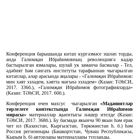
Конференция барышында китап күргәзмәсе эшләп торды,
анда Галимҗан Ибраһимовның революциягә кадәр
бастырылган язмалары, шулай ук заманча басмалар - Тел,
әдәбият һәм сәнгать институты тарафыннан чыгарылган
китаплар, алар арасында яңалары - «Галимҗан Ибраһимов:
мин хәят эзләдем, хәятта мәгънә эзләдем» (Казан: ТӘһСИ,
2017. 336б.), «Галимҗан Ибраһимов фотографияләрдә»
(Казан: ТӘһСИ, 2017. 60б.).
Конференция өчен махсус чыгарылган
«Мәдәниятләр
төрлелеге контекстында Галимҗан Ибраһимов
мирасы»
материаллар җыентыгы нәшер ителде (Казан:
ТӘһСИ, 2017. 368б.). Бу басмада якынча 90 якын һәм ерак
чит ил (Казахстан, Кыргызстан, Төркмәнстан һ. б.) һәм
Россия регионнары (Башкортстан, Чуваш Республикасы,
Кырым һ. б) авторлары материаллары тупланды.