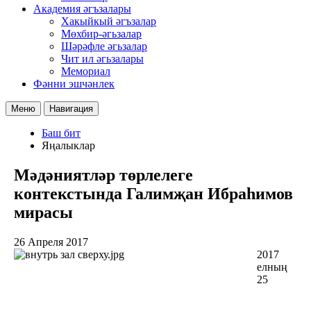
Академия әгъзалары
Хакыйкый әгъзалар
Мөхбир-әгьзалар
Шәрәфле әгьзалар
Чит ил әгьзалары
Мемориал
Фәнни эшчәнлек
Меню
Навигация
Баш бит
Яңалыклар
Мәдәниятләр төрлелеге
контекстында Галимҗан Ибраһимов
мирасы
26 Апреля 2017
2017
елның
25