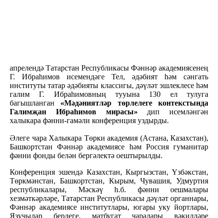
апрелендә Татарстан Республикасы Фәннәр академиясенең
Г. Ибраһимов исемендәге Тел, әдәбият һәм сәнгать
институты татар әдәбияты классигы, дәүләт эшлеклесе һәм
галим Г. Ибраһимовның тууына 130 ел тулуга
багышланган
«Мәдәниятләр төрлелеге контекстында
Галимҗан Ибраһимов мирасы»
дип исемләнгән
халыкара фәнни-гамәли конференция уздырды.
Әлеге чара Халыкара Төрки академия (Астана, Казахстан),
Башкортстан Фәннәр академиясе һәм Россия гуманитар
фәнни фонды белән бергәлектә оештырылды.
Конференция эшендә Казахстан, Кыргызстан, Үзбәкстан,
Төркмәнстан, Башкортстан, Кырым, Чувашия, Удмуртия
республикалары, Мәскәү һ.б. фәнни оешмалары
хезмәткәрләре, Татарстан Республикасы дәүләт органнары,
Фәннәр академиясе институтлары, югары уку йортлары,
Язучылар берлеге, матбугат чаралары вәкилләре