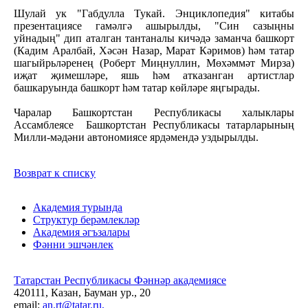
Шулай ук "Габдулла Тукай. Энциклопедия" китабы
презентациясе гамәлгә ашырылды, "Син сазыңны
уйнадың" дип аталган тантаналы кичәдә заманча башкорт
(Кадим Аралбай, Хәсән Назар, Марат Кәримов) һәм татар
шагыйрьләренең (Роберт Миңнуллин, Мөхәммәт Мирза)
иҗат җимешләре, яшь һәм атказанган артистлар
башкаруында башкорт һәм татар көйләре яңгырады.
Чаралар Башкортстан Республикасы халыклары
Ассамблеясе Башкортстан Республикасы татарларының
Милли-мәдәни автономиясе ярдәмендә уздырылды.
Возврат к списку
Академия турында
Структур берәмлекләр
Академия әгъзалары
Фәнни эшчәнлек
Татарстан Республикасы Фәннәр академиясе
420111, Казан, Бауман ур., 20
email:
an.rt@tatar.ru,