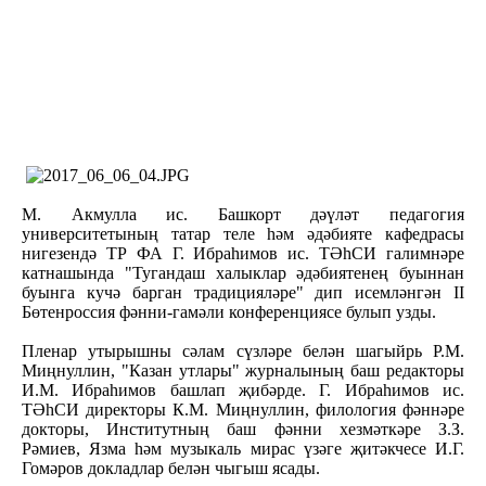
М. Акмулла ис. Башкорт дәүләт педагогия
университетының татар теле һәм әдәбияте кафедрасы
нигезендә ТР ФА Г. Ибраһимов ис. ТӘһСИ галимнәре
катнашында "Тугандаш халыклар әдәбиятенең буыннан
буынга кучә барган традицияләре" дип исемләнгән II
Бөтенроссия фәнни-гамәли конференциясе булып узды.
Пленар утырышны сәлам сүзләре белән шагыйрь Р.М.
Миңнуллин, "Казан утлары" журналының баш редакторы
И.М. Ибраһимов башлап җибәрде. Г. Ибраһимов ис.
ТӘһСИ директоры К.М. Миңнуллин, филология фәннәре
докторы, Институтның баш фәнни хезмәткәре З.З.
Рәмиев, Язма һәм музыкаль мирас үзәге җитәкчесе И.Г.
Гомәров докладлар белән чыгыш ясады.