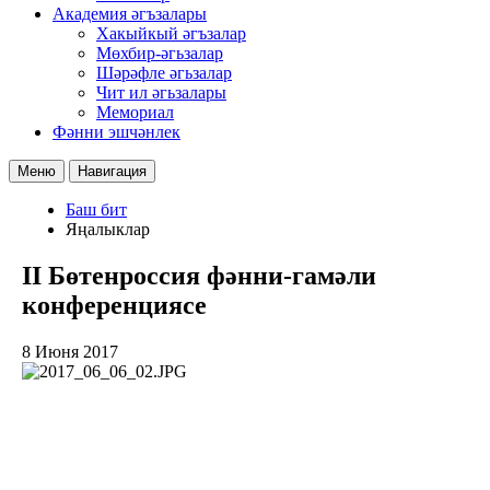
Академия әгъзалары
Хакыйкый әгъзалар
Мөхбир-әгьзалар
Шәрәфле әгьзалар
Чит ил әгьзалары
Мемориал
Фәнни эшчәнлек
Меню
Навигация
Баш бит
Яңалыклар
II Бөтенроссия фәнни-гамәли
конференциясе
8 Июня 2017