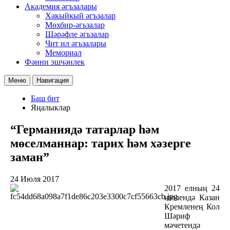
Академия әгъзалары
Хакыйкый әгъзалар
Мөхбир-әгьзалар
Шәрәфле әгьзалар
Чит ил әгьзалары
Мемориал
Фәнни эшчәнлек
Меню
Навигация
Баш бит
Яңалыклар
“Германиядә татарлар һәм
мөселманнар: тарих һәм хәзерге
заман”
24 Июля 2017
2017 елның 24
июлендә Казан
Кремленең Кол
Шәриф
мәчетендә