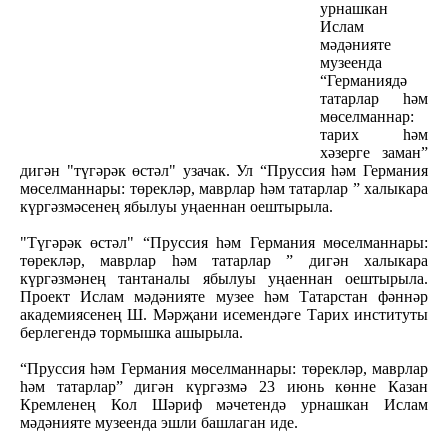
урнашкан
Ислам
мәдәнияте
музеенда
“Германиядә
татарлар һәм
мөселманнар:
тарих һәм
хәзерге заман”
дигән "түгәрәк өстәл" узачак. Ул “Пруссия һәм Германия
мөселманнары: төрекләр, маврлар һәм татарлар ” халыкара
күргәзмәсенең ябылуы уңаеннан оештырыла.
"Түгәрәк өстәл" “Пруссия һәм Германия мөселманнары:
төрекләр, маврлар һәм татарлар ” дигән халыкара
күргәзмәнең тантаналы ябылуы уңаеннан оештырыла.
Проект Ислам мәдәнияте музее һәм Татарстан фәннәр
академиясенең Ш. Мәрҗани исемендәге Тарих институты
берлегендә тормышка ашырыла.
“Пруссия һәм Германия мөселманнары: төрекләр, маврлар
һәм татарлар” дигән күргәзмә 23 июнь көнне Казан
Кремленең Кол Шәриф мәчетендә урнашкан Ислам
мәдәнияте музеенда эшли башлаган иде.