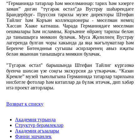
“Германиядә татарлар һәм мөселманнар: тарих һәм хәзерге
заман” дигән "түгәрәк өстәл"дә Вустрау шәһәрендәге
Брандербург- Пруссия тарихы музее директоры Штефан
Тайлиг һәм Коръән коллекционеры - мөселман немец
Хассан Хааке катнаша. Чарада Германиядәге мөселман
оешмалары һәм исламны, Коръәнне өйрәнү тарихы белән
дә танышырга мөмкин булачак. Муса Җәлилнең Вустрау
лагеренда булган чоры хакында да яңа мәгълүматлар һәм
Беренче Бөтендөнья сугышы әсирләренең авыз иҗаты
белән якыннан танышырга мөмкин булачак.
"Түгәрәк өстәл" барышында Штефан Тайлиг күргәзмә
буенча шәхсән үзе соңгы экскурсия дә үткәрәчәк. “Казан
Кремле” музей тыюлыгына Германиядә татарлар тарихына
нисбәтле фотолар һәм китаплар да бүләк итәчәк, дип хәбәр
итә проект авторлары.
Возврат к списку
Академия турында
Структур берәмлекләр
Академия әгъзалары
Фәнни эшчәнлек