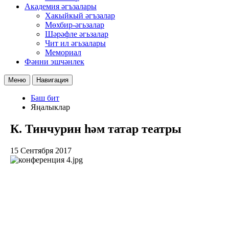
Академия әгъзалары
Хакыйкый әгъзалар
Мөхбир-әгьзалар
Шәрәфле әгьзалар
Чит ил әгьзалары
Мемориал
Фәнни эшчәнлек
Меню
Навигация
Баш бит
Яңалыклар
К. Тинчурин һәм татар театры
15 Сентября 2017