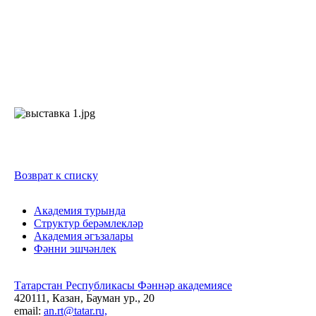
Возврат к списку
Академия турында
Структур берәмлекләр
Академия әгъзалары
Фәнни эшчәнлек
Татарстан Республикасы Фәннәр академиясе
420111, Казан, Бауман ур., 20
email:
an.rt@tatar.ru,