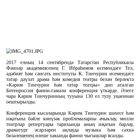
2017 елның 14 сентябрендә Татарстан Республикасы
Фәннәр академиясенең Г. Ибраһимов исемендәге Тел,
әдәбият һәм сәнгать институты К. Тинчурин исемендәге
татар дәүләт драма һәм комедия театры белән берлектә
«Кәрим Тинчурин һәм татар театры» дип аталган
Бөтенроссия фәнни-гамәли конференция үткәрде. Әлеге
чара Кәрим Тинчуринның тууына 130 ел тулу уңаеннан
оештырылды.
Конференция кысаларында Кәрим Тинчурин шәхесе һәм
иҗатына бәйле көнүзәк проблемаларны ачыклау, милли
театрлар репертуары тарихында аның иҗатын барлау,
драматург әсәрләрен аңлауда музыка һәм сәхнә
бизәлешенең өлеше хакында фәнни чыгышлар ясалды.