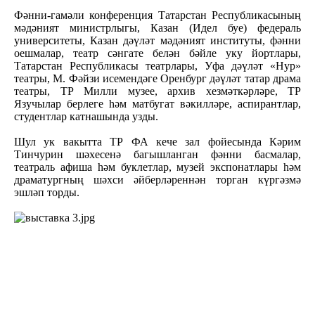
Фәнни-гамәли конференция Татарстан Республикасының
мәдәният министрлыгы, Казан (Идел буе) федераль
университеты, Казан дәүләт мәдәният институты, фәнни
оешмалар, театр сәнгате белән бәйле уку йортлары,
Татарстан Республикасы театрлары, Уфа дәүләт «Нур»
театры, М. Фәйзи исемендәге Оренбург дәүләт татар драма
театры, ТР Милли музее, архив хезмәткәрләре, ТР
Язучылар берлеге һәм матбугат вәкилләре, аспирантлар,
студентлар катнашында узды.
Шул ук вакытта ТР ФА кече зал фойесында Кәрим
Тинчурин шәхесенә багышланган фәнни басмалар,
театраль афиша һәм буклетлар, музей экспонатлары һәм
драматургның шәхси әйберләреннән торган күргәзмә
эшләп торды.