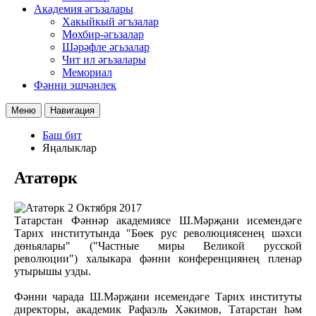
Академия әгъзалары
Хакыйкый әгъзалар
Мөхбир-әгьзалар
Шәрәфле әгьзалар
Чит ил әгьзалары
Мемориал
Фәнни эшчәнлек
Меню
Навигация
Баш бит
Яңалыклар
Ататөрк
2 Октября 2017
Татарстан Фәннәр академиясе Ш.Мәрҗани исемендәге
Тарих институтында "Бөек рус революциясенең шәхси
дөньялары" ("Частные миры Великой русской
революции") халыкара фәнни конференциянең пленар
утырышы узды.
Фәнни чарада Ш.Мәрҗани исемендәге Тарих институты
директоры, академик Рафаэль Хәкимов, Татарстан һәм