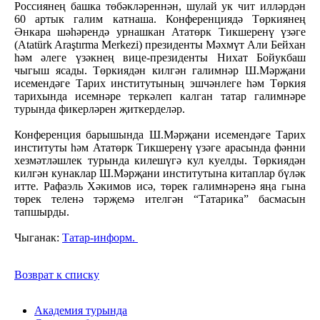
Россиянең башка төбәкләреннән, шулай ук чит илләрдән
60 артык галим катнаша. Конференциядә Төркиянең
Әнкара шәһәрендә урнашкан Ататөрк Тикшеренү үзәге
(Atatürk Araştırma Merkezi) президенты Мәхмүт Али Бейхан
һәм әлеге үзәкнең вице-президенты Нихат Бойукбаш
чыгыш ясады. Төркиядән килгән галимнәр Ш.Мәрҗани
исемендәге Тарих институтының эшчәнлеге һәм Төркия
тарихында исемнәре теркәлеп калган татар галимнәре
турында фикерләрен җиткерделәр.
Конференция барышында Ш.Мәрҗани исемендәге Тарих
институты һәм Ататөрк Тикшеренү үзәге арасында фәнни
хезмәтләшлек турында килешүгә кул куелды. Төркиядән
килгән кунаклар Ш.Мәрҗани институтына китаплар бүләк
итте. Рафаэль Хәкимов исә, төрек галимнәренә яңа гына
төрек теленә тәрҗемә ителгән “Татарика” басмасын
тапшырды.
Чыганак:
Татар-информ.
Возврат к списку
Академия турында