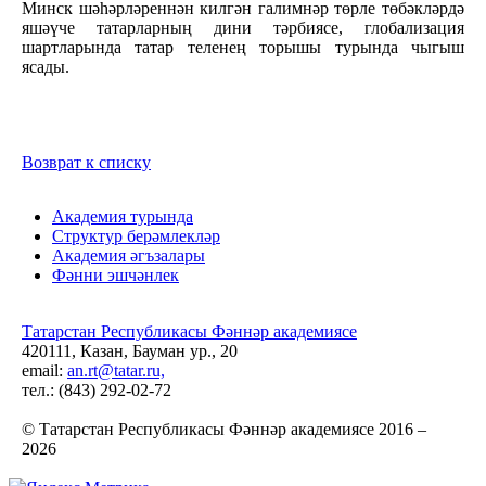
Минск шәһәрләреннән килгән галимнәр төрле төбәкләрдә
яшәүче татарларның дини тәрбиясе, глобализация
шартларында татар теленең торышы турында чыгыш
ясады.
Возврат к списку
Академия турында
Структур берәмлекләр
Академия әгъзалары
Фәнни эшчәнлек
Татарстан Республикасы Фәннәр академиясе
420111, Казан, Бауман ур., 20
email:
an.rt@tatar.ru,
тел.: (843) 292-02-72
© Татарстан Республикасы Фәннәр академиясе 2016 –
2026