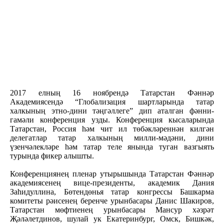
2017 елның 16 ноябрендә Татарстан Фәннәр
Академиясендә “Глобализация шартларында татар
халкының этно-дини тәңгәллеге” дип аталган фәнни-
гамәли конференция узды. Конференция кысаларында
Татарстан, Россия һәм чит ил төбәкләреннән килгән
делегатлар татар халкының милли-мәдәни, дини
үзенчәлекләре һәм татар теле янында туган вазгыять
турында фикер алышты.
Конференциянең пленар утырышында Татарстан Фәннәр
академиясенең вице-президенты, академик Дания
Заһидуллина, Бөтендөнья татар конгрессы Башкарма
комитеты рәисенең беренче урынбасары Данис Шакиров,
Татарстан мөфтиенең урынбасары Мансур хәзрәт
Җәләлетдинов, шулай ук Екатеринбург, Омск, Бишкәк,