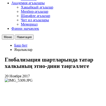
Академия әгъзалары
Хакыйкый әгъзалар
Мөхбир-әгьзалар
Шәрәфле әгьзалар
Чит ил әгьзалары
Мемориал
Фәнни эшчәнлек
Меню
Навигация
Баш бит
Яңалыклар
Глобализация шартларында татар
халкының этно-дини тәңгәллеге
20 Ноября 2017