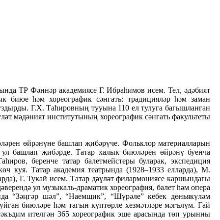
ында ТР Фәннәр академиясе Г. Ибраһимов исем. Тел, әдәбият
ык биюе һәм хореографик сәнгать: традицияләр һәм заман
здырды. Г.Х. Таһировның тууына 110 ел тулуга багышланган
үләт мәдәният институтының хореографик сәнгать факультеты
юләрен өйрәнүне башлап җибәрүче. Фольклор материалларын
 ул башлап җибәрде. Татар халык биюләрен өйрәнү буенча
һиров, беренче татар балетмейстеры буларак, экспедиция
өч куя. Татар академия театрында (1928–1933 елларда), М.
арда), Г. Тукай исем. Татар дәүләт филармониясе каршындагы
әверендә ул музыкаль-драматик хореография, балет һәм опера
да “Зәңгәр шәл”, “Наемщик”, “Шүрәле” кебек дөньякүләм
куйган биюләре һәм тагын күптөрле хезмәтләре мәгълүм. Гай
тәкъдим ителгән 365 хореографик эше арасында төп урынны