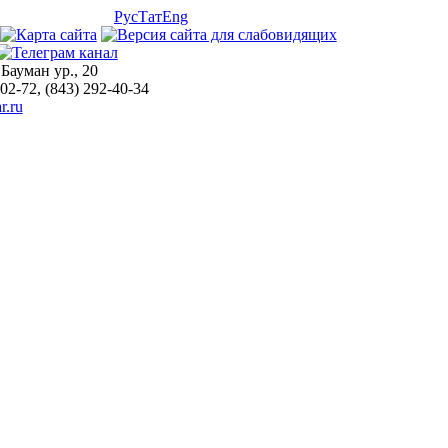
Рус
Тат
Eng
 Бауман ур., 20
-02-72, (843) 292-40-34
r.ru