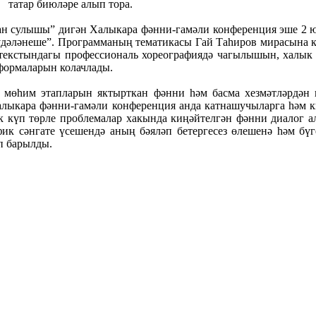
татар биюләре алып тора.
ман сулышы” дигән Халыкара фәнни-гамәли конференция эше 2 ю
әүдәләнеше”. Программаның тематикасы Гай Таһиров мирасына 
нтекстындагы профессиональ хореографиядә чагылышын, халык
 формаларын колачлады.
өһим этапларын яктырткан фәнни һәм басма хезмәтләрдән кү
лыкара фәнни-гамәли конференция анда катнашучыларга һәм кил
 күп төрле проблемалар хакында киңәйтелгән фәнни диалог а
к сәнгате үсешендә аның бәяләп бетергесез өлешенә һәм бүге
п барылды.