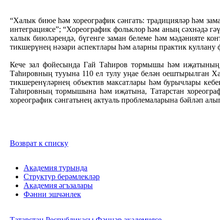
“Халык биюе һәм хореографик сәнгать: традицияләр һәм за
интеграциясе”; “Хореографик фольклор һәм аның сәхнәдә г
халык биюләрендә, бүгенге заман белеме һәм мәдәнияте ко
тикшерүнең нәзари аспектлары һәм аларны практик куллану
Кече зал фойесында Гай Таһиров тормышы һәм иҗатының м
Таһировның тууына 110 ел тулу уңае белән оештырылган Ха
тикшеренүләрнең объектив максатлары һәм бурычлары кебек
Таһировның тормышына һәм иҗатына, Татарстан хореографи
хореографик сәнгатьнең актуаль проблемаларына бәйләп алы
Возврат к списку
Академия турында
Структур берәмлекләр
Академия әгъзалары
Фәнни эшчәнлек
Татарстан Республикасы Фәннәр академиясе