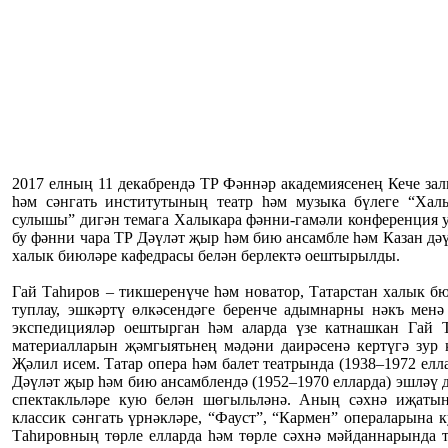
2017 елның 11 декабрендә ТР Фәннәр академиясенең Кече зал
һәм сәнгать институтының театр һәм музыка бүлеге “Хал
сулышы” дигән темага Халыкара фәнни-гамәли конференция у
бу фәнни чара ТР Дәүләт җыр һәм бию ансамбле һәм Казан дә
халык биюләре кафедрасы белән берлектә оештырылды.
Гай Таһиров – тикшеренүче һәм новатор, Татарстан халык б
туплау, эшкәртү өлкәсендәге беренче адымнарны нәкъ менә
экспедицияләр оештырган һәм аларда үзе катнашкан Гай Та
материалларын җәмгыятьнең мәдәни даирәсенә кертүгә зур к
Җәлил исем. Татар опера һәм балет театрында (1938–1972 елл
Дәүләт җыр һәм бию ансамблендә (1952–1970 елларда) эшләү д
спектакльләре кую белән шөгыльләнә. Аның сәхнә иҗатын
классик сәнгать үрнәкләре, “Фауст”, “Кармен” операларына 
Таһировның төрле елларда һәм төрле сәхнә мәйданнарында 