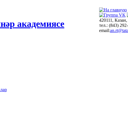
420111, Казан,
нәр академиясе
тел.: (843) 292
email:
an.rt@tata
алар