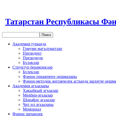
Татарстан Республикасы Фән
Академия турында
Гомуми мәгълүматлар
Президент
Президиум
Бүләкләр
Структур берәмлекләр
Бүлекләр
Фәнни-тикшеренү оешмалары
Фәнни-методик җитәкчелек астында эшләүче оешм
Академия әгъзалары
Хакыйкый әгъзалар
Мөхбир-әгьзалар
Шәрәфле әгьзалар
Чит ил әгьзалары
Мемориал
Фәнни эшчәнлек