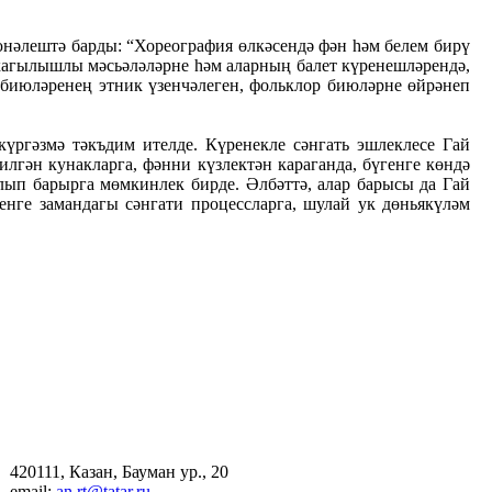
нәлештә барды: “Хореография өлкәсендә фән һәм белем бирү
кагылышлы мәсьәләләрне һәм аларның балет күренешләрендә,
 биюләренең этник үзенчәлеген, фольклор биюләрне өйрәнеп
ргәзмә тәкъдим ителде. Күренекле сәнгать эшлеклесе Гай
гән кунакларга, фәнни күзлектән караганда, бүгенге көндә
лып барырга мөмкинлек бирде. Әлбәттә, алар барысы да Гай
нге замандагы сәнгати процессларга, шулай ук дөньякүләм
420111, Казан, Бауман ур., 20
email:
an.rt@tatar.ru,