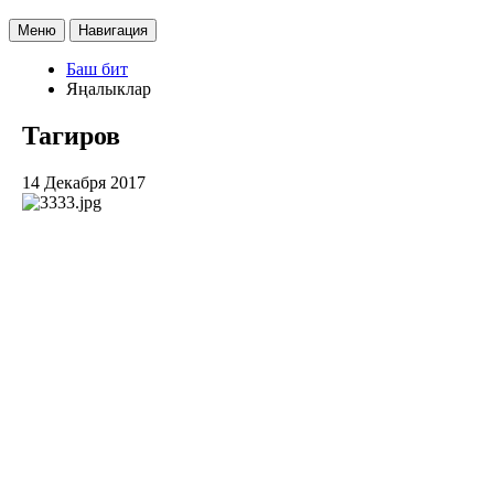
Меню
Навигация
Баш бит
Яңалыклар
Тагиров
14 Декабря 2017