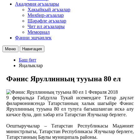
Академия әгъзалары
Хакыйкый әгъзалар
Мөхбир-әгьзалар
Шәрәфле әгьзалар
Чит ил әгьзалары
Мемориал
Фәнни эшчәнлек
Меню
Навигация
Баш бит
Яңалыклар
Фәнис Яруллинның тууына 80 ел
1 Февраля 2018
9 февральдә Габдулла Тукай исемендәге Татар дәүләт
филармониясендә Татарстанның халык шагыйре Фәнис
Яруллинның тууына 80 ел тулуга багышланган искә алу
кичәсе була, дип хәбәр итә Татарстан Язучылар берлеге.
Оештыручылар – Татарстан Республикасы Мәдәният
министрлыгы, Татарстан Республикасы Язучылар берлеге,
Татарстанның Баулы муниципаль районы.