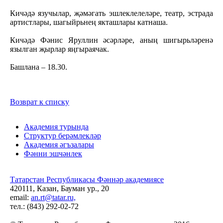
Кичәдә язучылар, җәмәгать эшлеклелеләре, театр, эстрада
артистлары, шагыйрьнең якташлары катнаша.
Кичәдә Фәнис Яруллин әсәрләре, аның шигырьләренә
язылган җырлар яңгыраячак.
Башлана – 18.30.
Возврат к списку
Академия турында
Структур берәмлекләр
Академия әгъзалары
Фәнни эшчәнлек
Татарстан Республикасы Фәннәр академиясе
420111, Казан, Бауман ур., 20
email:
an.rt@tatar.ru,
тел.: (843) 292-02-72