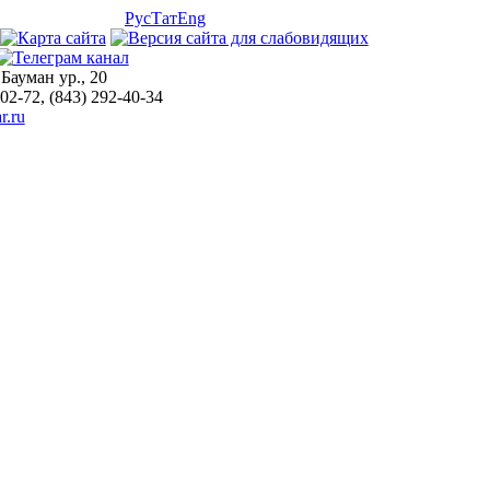
Рус
Тат
Eng
 Бауман ур., 20
-02-72, (843) 292-40-34
r.ru