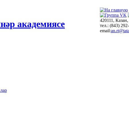
420111, Казан,
нәр академиясе
тел.: (843) 292
email:
an.rt@tata
алар