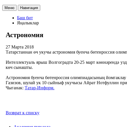
Меню
Навигация
Баш бит
Яңалыклар
Астрономия
27 Марта 2018
Татарстаннан өч укучы астрономия буенча бөтенроссия олимп
Интеллектуаль ярыш Волгоградта 20-25 март көннәрендә узд
көч сынашты.
Астрономия буенча бөтенроссия олимпиадасының йомгаклау
Газизов, шулай ук 10 сыйныф укучысы Айрат Нотфуллин при
Чыганак:
Татар-Информ.
Возврат к списку
Академия турында