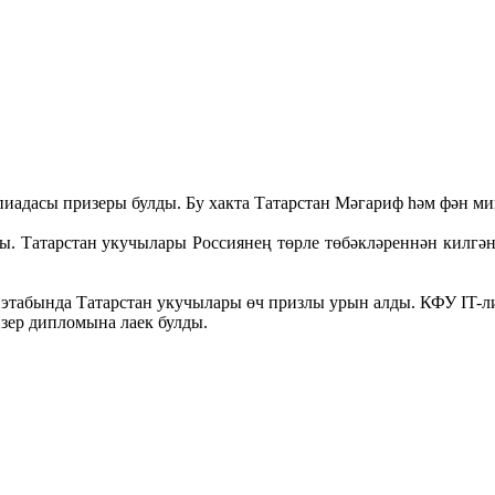
иадасы призеры булды. Бу хакта Татарстан Мәгариф һәм фән мин
ы. Татарстан укучылары Россиянең төрле төбәкләреннән килгән 
 этабында Татарстан укучылары өч призлы урын алды. КФУ IT-
зер дипломына лаек булды.