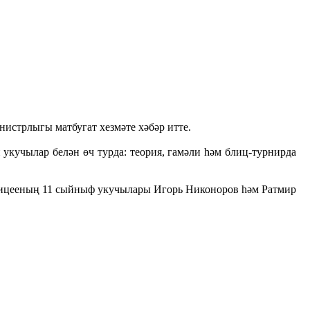
истрлыгы матбугат хезмәте хәбәр итте.
укучылар белән өч турда: теория, гамәли һәм блиц-турнирда
лицееның 11 сыйныф укучылары Игорь Никоноров һәм Ратмир