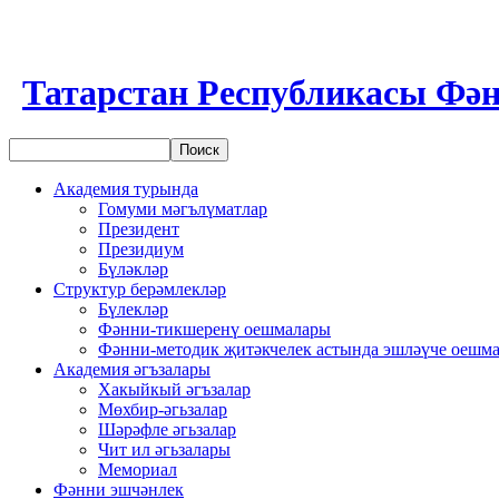
Татарстан Республикасы Фән
Академия турында
Гомуми мәгълүматлар
Президент
Президиум
Бүләкләр
Структур берәмлекләр
Бүлекләр
Фәнни-тикшеренү оешмалары
Фәнни-методик җитәкчелек астында эшләүче оешм
Академия әгъзалары
Хакыйкый әгъзалар
Мөхбир-әгьзалар
Шәрәфле әгьзалар
Чит ил әгьзалары
Мемориал
Фәнни эшчәнлек