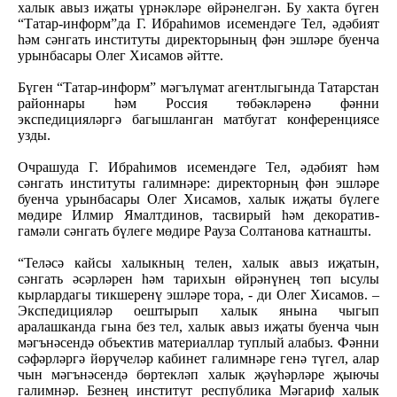
халык авыз иҗаты үрнәкләре өйрәнелгән. Бу хакта бүген
“Татар-информ”да Г. Ибраһимов исемендәге Тел, әдәбият
һәм сәнгать институты директорының фән эшләре буенча
урынбасары Олег Хисамов әйтте.
Бүген “Татар-информ” мәгълүмат агентлыгында Татарстан
районнары һәм Россия төбәкләренә фәнни
экспедицияләргә багышланган матбугат конференциясе
узды.
Очрашуда Г. Ибраһимов исемендәге Тел, әдәбият һәм
сәнгать институты галимнәре: директорның фән эшләре
буенча урынбасары Олег Хисамов, халык иҗаты бүлеге
мөдире Илмир Ямалтдинов, тасвирый һәм декоратив-
гамәли сәнгать бүлеге мөдире Рауза Солтанова катнашты.
“Теләсә кайсы халыкның телен, халык авыз иҗатын,
сәнгать әсәрләрен һәм тарихын өйрәнүнең төп ысулы
кырлардагы тикшеренү эшләре тора, - ди Олег Хисамов. –
Экспедицияләр оештырып халык янына чыгып
аралашканда гына без тел, халык авыз иҗаты буенча чын
мәгънәсендә объектив материаллар туплый алабыз. Фәнни
сәфәрләргә йөрүчеләр кабинет галимнәре генә түгел, алар
чын мәгънәсендә бөртекләп халык җәүһәрләре җыючы
галимнәр. Безнең институт республика Мәгариф халык