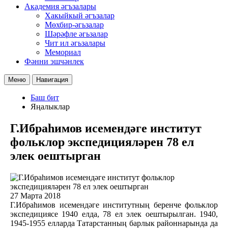
Академия әгъзалары
Хакыйкый әгъзалар
Мөхбир-әгьзалар
Шәрәфле әгьзалар
Чит ил әгьзалары
Мемориал
Фәнни эшчәнлек
Меню
Навигация
Баш бит
Яңалыклар
Г.Ибраһимов исемендәге институт
фольклор экспедицияләрен 78 ел
элек оештырган
27 Марта 2018
Г.Ибраһимов исемендәге институтның беренче фольклор
экспедициясе 1940 елда, 78 ел элек оештырылган. 1940,
1945-1955 елларда Татарстанның барлык районнарында да