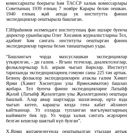
комиссариаты боерыгы һәм ТАССР халык комиссарлары
Советының 1939 елның 7 ноябре Карары белән оешкан.
1940 елның җәй аенда ук институтта фәнни
экспедицияләр оештырыла башлаган.
Г.Ибраһимов исемендәге институтның фән эшләре буенча
директор урынбасары Олег Хисамов журналистларны Тел,
әдәбият һәм сәнгать институты оештырган фәнни
экспедицияләр тарихы белән таныштырып узды.
“Башлангыч чорда махсуслашкан экспедицияләр
үткәрелгән, - ди галим. - Ягъни телчеләр, диалектологлар,
фольклорчылар һ.б. аерым чыгып йөриләр. Институт
тарихында экспедицияләрнең гомуми саны 225 тән артык.
Безнең фольклор экспедицияләрен атаклы галим Хәмит
Ярми (Хәмит Хөснетдин улы Ярмөхәммәтов) башлап
җибәрә. Тел буенча фәнни экспедицияләрне Латыйф
Җәләй (Латыйф Җәләлетдин улы Җәләлетдинев) оештыра
башлый. Алар авыр шартларда эшләгәннәр, иртә язда
чыгып китеп, караңгы көздә генә кабат әйләнеп
кайтканнар. Ул елларда тупланган мәгълүматларның
кыйммәте бик зур. Ул чорда халык сәнгать әсәрләрен
белгән кешеләр шактый күп булган”.
Х.Ярми җитәкчелегендә оештырылган утыздан артык