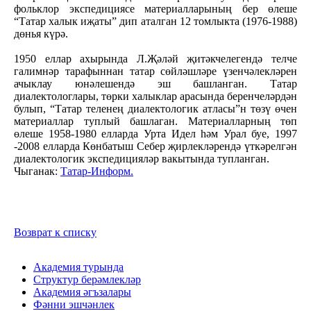
фольклор экспедициясе материалларының бер өлеше
“Татар халык иҗаты” дип аталган 12 томлыкта (1976-1988)
дөнья күрә.
1950 еллар ахырында Л.Җәләй җитәкчелегендә телче
галимнәр тарафыннан татар сөйләшләре үзенчәлекләрен
ачыклау юнәлешендә эш башланган. Татар
диалектологлары, төрки халыклар арасында беренчеләрдән
булып, “Татар теленең диалектологик атласы”н төзү өчен
материаллар туплый башлаган. Материалларның төп
өлеше 1958-1980 елларда Урта Идел һәм Урал буе, 1997
-2008 елларда Көнбатыш Себер җирлекләрендә үткәрелгән
диалектологик экспедицияләр вакытында тупланган.
Чыганак:
Татар-Информ.
Возврат к списку
Академия турында
Структур берәмлекләр
Академия әгъзалары
Фәнни эшчәнлек