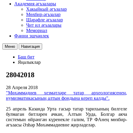
Академия әгъзалары
Хакыйкый әгъзалар
Мөхбир-әгьзалар
Шәрәфле әгьзалар
Чит ил әгьзалары
Мемориал
Фәнни эшчәнлек
Меню
Навигация
Баш бит
Яңалыклар
28042018
28 Апреля 2018
"Мөхәммәдиев хезмәтләре татар археологиясенең,
нумизматикасының алтын фондына кереп калды".
25 апрель Казанда Урта гасыр татар тарихының билгеле
булмаган битләрен ачкан, Алтын Урда, Болгар акча
системын өйрәнгән күренекле галим, ТР ФАнең мөхбир-
әгъзасы Әзһәр Мөхәммәдиевне җирләделәр.