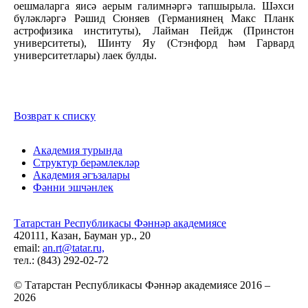
оешмаларга яисә аерым галимнәргә тапшырыла. Шәхси
бүләкләргә Рәшид Сюняев (Германиянең Макс Планк
астрофизика институты), Лайман Пейдж (Принстон
университеты), Шинту Яу (Стэнфорд һәм Гарвард
университетлары) лаек булды.
Возврат к списку
Академия турында
Структур берәмлекләр
Академия әгъзалары
Фәнни эшчәнлек
Татарстан Республикасы Фәннәр академиясе
420111, Казан, Бауман ур., 20
email:
an.rt@tatar.ru,
тел.: (843) 292-02-72
© Татарстан Республикасы Фәннәр академиясе 2016 –
2026