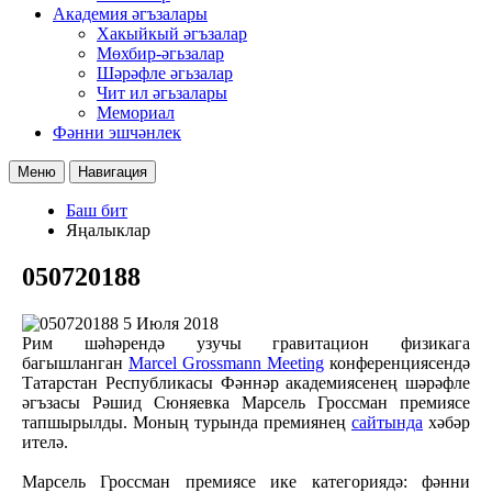
Академия әгъзалары
Хакыйкый әгъзалар
Мөхбир-әгьзалар
Шәрәфле әгьзалар
Чит ил әгьзалары
Мемориал
Фәнни эшчәнлек
Меню
Навигация
Баш бит
Яңалыклар
050720188
5 Июля 2018
Рим шәһәрендә узучы гравитацион физикага
багышланган
Marcel Grossmann Meeting
конференциясендә
Татарстан Республикасы Фәннәр академиясенең шәрәфле
әгъзасы Рәшид Сюняевка Марсель Гроссман премиясе
тапшырылды. Моның турында премиянең
сайтында
хәбәр
ителә.
Марсель Гроссман премиясе ике категориядә: фәнни