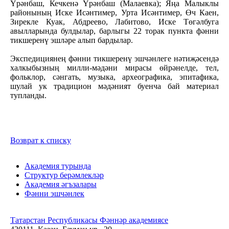
Үрәнбаш, Кечкенә Үрәнбаш (Малаевка); Яңа Малыклы
районының Иске Исәнтимер, Урта Исәнтимер, Өч Каен,
Зирекле Куак, Абдреево, Лабитово, Иске Төгәлбуга
авылларында булдылар, барлыгы 22 торак пункта фәнни
тикшеренү эшләре алып бардылар.
Экспедициянең фәнни тикшеренү эшчәнлеге нәтиҗәсендә
халкыбызның милли-мәдәни мирасы өйрәнелде, тел,
фольклор, сәнгать, музыка, археографика, эпитафика,
шулай ук традицион мәдәният буенча бай материал
тупланды.
Возврат к списку
Академия турында
Структур берәмлекләр
Академия әгъзалары
Фәнни эшчәнлек
Татарстан Республикасы Фәннәр академиясе