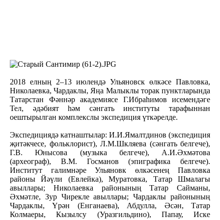
2018 елның 2–13 июлендә Ульяновск өлкәсе Павловка,
Николаевка, Чардаклы, Яңа Малыклы торак пунктларында
Татарстан Фәннәр академиясе Г.Ибраһимов исемендәге
Тел, әдәбият һәм сәнгать институты тарафыннан
оештырылган комплекслы экспедиция үткәрелде.
Экспедициядә катнаштылар: И.И.Ямалтдинов (экспедиция
җитәкчесе, фольклорист), Л.М.Шкляева (сәнгать белгече),
Г.В. Юнысова (музыка белгече), А.И.Әхмәтова
(археограф), В.М. Госманов (эпиграфика белгече).
Институт галимнәре Ульяновк өлкәсенең Павловка
районы Йәүли (Евлейка), Муратовка, Татар Шмалагы
авыллары; Николаевка районының Татар Сайманы,
Әхмәтле, Зур Чирекле авыллары; Чардаклы районының
Чардаклы, Үрән (Енганаева), Абдулла, Әсән, Татар
Колмаеры, Кызылсу (Уразгильдино), Папау, Иске