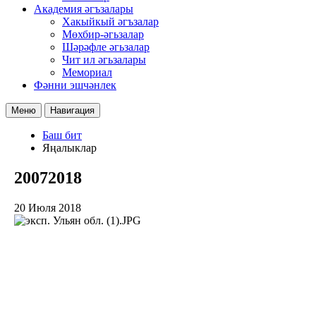
Академия әгъзалары
Хакыйкый әгъзалар
Мөхбир-әгьзалар
Шәрәфле әгьзалар
Чит ил әгьзалары
Мемориал
Фәнни эшчәнлек
Меню
Навигация
Баш бит
Яңалыклар
20072018
20 Июля 2018