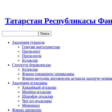
Татарстан Республикасы Фән
Академия турында
Гомуми мәгълүматлар
Президент
Президиум
Бүләкләр
Структур берәмлекләр
Бүлекләр
Фәнни-тикшеренү оешмалары
Фәнни-методик җитәкчелек астында эшләүче оешм
Академия әгъзалары
Хакыйкый әгъзалар
Мөхбир-әгьзалар
Шәрәфле әгьзалар
Чит ил әгьзалары
Мемориал
Фәнни эшчәнлек