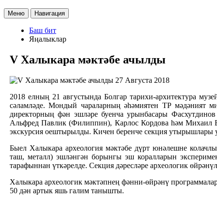
Меню
Навигация
Баш бит
Яңалыклар
V Халыкара мәктәбе ачылды
27 Августа 2018
2018 елның 21 августында Болгар тарихи-архитектура му
сәламләде. Мондый чараларның әһәмиятен ТР мәдәният ми
директорның фән эшләре буенча урынбасары Фасхутдинов
Альфред Павлик (Филиппин), Карлос Кордова һәм Михаил Б
экскурсия оештырылды. Кичен беренче секция утырышлары 
Быел Халыкара археология мәктәбе дүрт юнәлешне колачлый:
таш, металл) эшләнгән борынгы эш коралларын эксперимен
тарафыннан үткәрелде. Секция дәресләре археологик өйрәнү
Халыкара археологик мәктәпнең фәнни-өйрәнү программалар
50 дән артык яшь галим танышты.