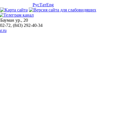
Рус
Тат
Eng
 Бауман ур., 20
-02-72, (843) 292-40-34
r.ru