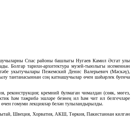
нашучыларны Спас районы башлыгы Нугаев Камил Әсгат улы
ады. Болгар тарихи-архитектура музей-тыюлыгы исеменнән
тәбе укытучылары Пежемский Денис Валерьевич (Мәскәү),
ылу тантанасыннан соң катнашучылар өчен шәһәрлек буенча
я, реконструкция; кремний булмаган чималдан (сөяк, мөгез,
ктик һәм тәҗрибә эшләре безнең ил һәм чит ил белгечләре
у өчен гомуми лекцияләр белән тулыландырылды.
Кытай, Швеция, Хорватия, АКШ, Төркия, Пакистаннан килгән