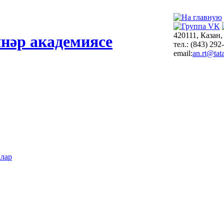
420111, Казан,
нәр академиясе
тел.: (843) 292
email:
an.rt@tata
алар