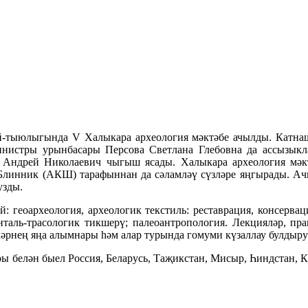
зей-тыюлыгында V Халыкара археология мәктәбе ачылды. Кат
нистры урынбасары Персова Светлана Глебовна да ассызыкл
 Андрей Николаевич чыгыш ясады. Халыкара археология мәк
линник (АКШ) тарафыннан да сәламләү сүзләре яңгырады. Ач
узды.
 геоархеология, археологик текстиль: реставрация, консерваци
таль-трасологик тикшерү; палеоантропология. Лекцияләр, пра
ләрнең яңа алымнары һәм алар турында гомуми күзаллау булдыр
ы белән быел Россия, Беларусь, Таҗикстан, Мисыр, Һиндстан, 