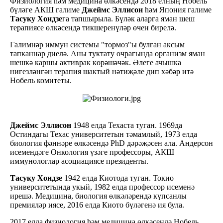
Физиология һәм медицина өлкәсендә 2018 елның Нобель
бүләге АКШ галиме
Джеймс Эллисон
һәм Япония галиме
Тасуку Хондзе
га тапшырыла. Бүләк аларга яман шеш
терапиясе өлкәсендә тикшеренүләр өчен бирелә.
Галимнәр иммун системы "тормоз"ы булган аксым
тапканнар диелә. Аны туктату очрагында организм яман
шешкә каршы активрак көрәшәчәк. Әлеге ачышка
нигезләнгән терапия шактый нәтиҗәле дип хәбәр итә
Нобель комитеты.
Джеймс Эллисон
1948 елда Техаста туган. 1969да
Остиндагы Техас университетын тәмамлый, 1973 елда
биология фәннәре өлкәсендә PhD дәрәҗәсен ала. Андерсон
исемендәге Онкология үзәге профессоры, АКШ
иммунологлар асоциациясе президенты.
Тасуку Хондзе
1942 елда Киотода туган. Токио
университетында укый, 1982 елда профессор исеменә
ирешә. Медицина, биология өлкәләрендә күпсанлы
премияләр иясе, 2016 елда Киото бүләгенә ия була.
2017 елда физиология һәм медицина өлкәсендә Нобель