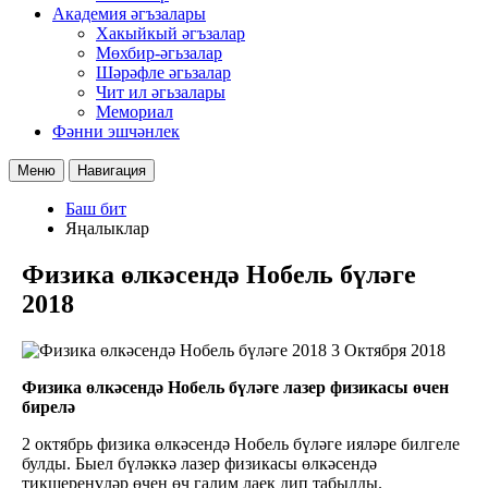
Академия әгъзалары
Хакыйкый әгъзалар
Мөхбир-әгьзалар
Шәрәфле әгьзалар
Чит ил әгьзалары
Мемориал
Фәнни эшчәнлек
Меню
Навигация
Баш бит
Яңалыклар
Физика өлкәсендә Нобель бүләге
2018
3 Октября 2018
Физика өлкәсендә Нобель бүләге лазер физикасы өчен
бирелә
2 октябрь физика өлкәсендә Нобель бүләге ияләре билгеле
булды. Быел бүләккә лазер физикасы өлкәсендә
тикшеренүләр өчен өч галим лаек дип табылды.