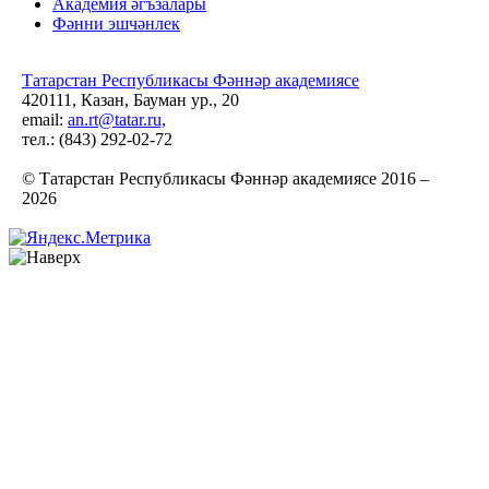
Академия әгъзалары
Фәнни эшчәнлек
Татарстан Республикасы Фәннәр академиясе
420111, Казан, Бауман ур., 20
email:
an.rt@tatar.ru,
тел.: (843) 292-02-72
© Татарстан Республикасы Фәннәр академиясе 2016 –
2026