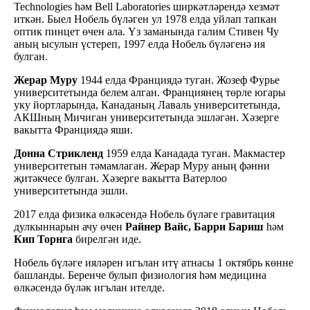
Technologies һәм Bell Laboratories ширкәтләрендә хезмәт
иткән. Быел Нобель бүләген ул 1978 елда уйлап тапкан
оптик пинцет өчен ала. Үз заманында галим Стивен Чу
аның ысулын үстереп, 1997 елда Нобель бүләгенә ия
булган.
Жерар Муру
1944 елда Франциядә туган. Жозеф Фурье
университетында белем алган. Франциянең төрле югары
уку йортларында, Канаданың Лаваль университетында,
АКШның Мичиган университетында эшләгән. Хәзерге
вакытта Франциядә яши.
Донна Стрикленд
1959 елда Канадада туган. Макмастер
университетын тәмамлаган. Жерар Муру аның фәнни
җитәкчесе булган. Хәзерге вакытта Ватерлоо
университетында эшли.
2017 елда физика өлкәсендә Нобель бүләге гравитация
дулкыннарын ачу өчен
Райнер Вайс, Барри Бариш
һәм
Кип Торнга
бирелгән иде.
Нобель бүләге ияләрен игълан итү атнасы 1 октябрь көнне
башланды. Беренче булып физиология һәм медицина
өлкәсендә бүләк игълан ителде.