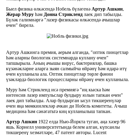
Быел физика өлкәсендә Нобель бүләгенә
Артур Ашкин
,
Жерар Муру
һәм
Донна Стрикленд
лаек дип табылды.
Бүләк галимнәргә "лазер физикасы өлкәсендә ачышлар
өчен" бирелә.
Артур Ашкинга премия, аерым алганда, "оптик пинцетлар
һәм аларны биологик системнарда куллану өчен"
тапшырыла. Аның ачышы вирус, бактерияләр, башка
күзәнәкләрне аларга зыян салмыйча өйрәнү һәм идарә итү
өчен кулланыла ала. Оптик пинцетлар төрле фәнни
үзәкләрдә биологик процессларны өйрәнү өчен кулланыла.
Муру һәм Стрикленд исә премиягә "иң кыска һәм
интенсив лазер импульслар булдыру юлын тапкан өчен"
лаек дип табылды. Алар булдырган ысул тикшеренүләр
өчен яңа мөмкинлекләр ачкан ди Нобель комитеты. Ачыш
медицина һәм сәнәгатьтә киң кулланылыш тапкан.
Артур Ашкин
1922 елда Нью-Йоркта туган, аңа хәзер 96
яшь. Корнелл университетында белем алган, күпсанлы
тикшеренү хезмәтләре, 47 патент авторы. Lucent