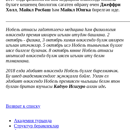
бүләге кешенең биологик сәгатен өйрәнү өчен
Джеффри
Холл
,
Майкл Росбаш
һәм
Майкл Юнгка
бирелгән иде.
_____________________________________________________
Нобель атнасы гадәттәгечә медицина һәм физиология
өлкәсендә премия ияләрен игълан итүдән башлана. 2
октябрь - физика, 3 октябрь химия өлкәсендә бүләк ияләрен
игълан итәчәкләр. 5 октябрь исә Нобель тынычлык бүләге
иясе билгеле булачак. 8 октябрь көнне Нобель атнасы
икътисад өлкәсендә бүләк иясен игълан итү белән
тәмамлана.
2018 елда әдәбият өлкәсендә Нобель бүләге бирелмәячәк.
Бу швед академиясендәге җәнҗалга бәйле. Узган ел
әдәбият өлкәсендә Нобель премиясен чыгышы белән япон
булган британ язучысы
Кадзуо Исигуро
алган иде
.
Возврат к списку
Академия турында
Структур берәмлекләр