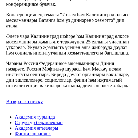
конференциясе булачак.
Конференциянең темасы “Ислам һәм Калининград өлкәсе
мөселманнары Ватанга һәм үз диннәренә хезмәттә” дип
атала.
Әлеге чара Калининград шәһәре һәм Калининград өлкәсе
мөселманнары җәмгыяте теркәлүнең 25 еллыгы уңаеннан
үткәрелә. Укулар җәмгыять үсешен алга җибәрүдә дәүләт
һәм социаль институтланың хезмәттәшлегенә багышлана.
Чараны Россия Федерациясе мөселманнары Диния
нәзарәте, Россия Мөфтиләр шурасы һәм Мәскәү ислам
институты оештыра. Биредә дәүләт органнары вәкилләре,
дин эшлеклеләре, социологлар, фәнни һәм иҗтимагый
интеллигенция вәкилләре катнаша, диелгән әлеге хәбәрдә.
Возврат к списку
Академия турында
Структур берәмлекләр
Академия әгъзалары
Фәнни эшчәнлек