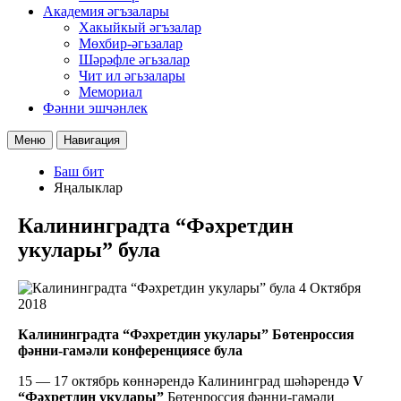
Академия әгъзалары
Хакыйкый әгъзалар
Мөхбир-әгьзалар
Шәрәфле әгьзалар
Чит ил әгьзалары
Мемориал
Фәнни эшчәнлек
Меню
Навигация
Баш бит
Яңалыклар
Калининградта “Фәхретдин
укулары” була
4 Октября
2018
Калининградта “Фәхретдин укулары” Бөтенроссия
фәнни-гамәли конференциясе була
15 — 17 октябрь көннәрендә Калининград шәһәрендә
V
“Фәхретдин укулары”
Бөтенроссия фәнни-гамәли