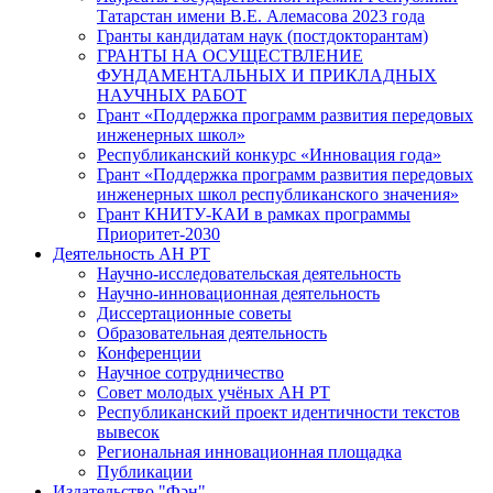
Татарстан имени В.Е. Алемасова 2023 года
Гранты кандидатам наук (постдокторантам)
ГРАНТЫ НА ОСУЩЕСТВЛЕНИЕ
ФУНДАМЕНТАЛЬНЫХ И ПРИКЛАДНЫХ
НАУЧНЫХ РАБОТ
Грант «Поддержка программ развития передовых
инженерных школ»
Республиканский конкурс «Инновация года»
Грант «Поддержка программ развития передовых
инженерных школ республиканского значения»
Грант КНИТУ-КАИ в рамках программы
Приоритет-2030
Деятельность АН РТ
Научно-исследовательская деятельность
Научно-инновационная деятельность
Диссертационные советы
Образовательная деятельность
Конференции
Научное сотрудничество
Совет молодых учёных АН РТ
Республиканский проект идентичности текстов
вывесок
Региональная инновационная площадка
Публикации
Издательство "Фән"