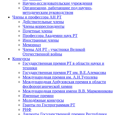
Научно-исследовательские учреждения
Организации, работающие под научно-
методическим руководством
Члены и профессора АН РТ
Действительные члены
Члены-корреспонденты
Почетные члены
Профессора Академии наук РТ
Иностранные члены
Мемориал
Члены АН РТ - участники Великой
Отечественной войны
Конкурсы
Государственная премия РТ в области науки и
техники
Государственная премия РТ им. В.Е.Алемасова
Международная премия им. А.Н.Туполева
Международная Арбузовская премия в области
фосфорорганической химии
Международная премия имени В.В. Марковникова
Именные премии
Молодёжные конкурсы
Гранты по Госпрограммам РТ
РНФ
Лауреаты Государственной премии Республики