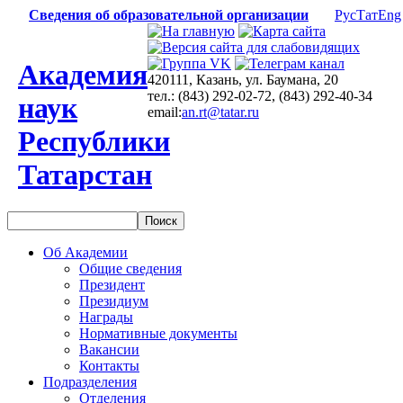
Сведения об образовательной организации
Рус
Тат
Eng
Академия
420111, Казань, ул. Баумана, 20
тел.: (843) 292-02-72, (843) 292-40-34
наук
email:
an.rt@tatar.ru
Республики
Татарстан
Об Академии
Общие сведения
Президент
Президиум
Награды
Нормативные документы
Вакансии
Контакты
Подразделения
Отделения