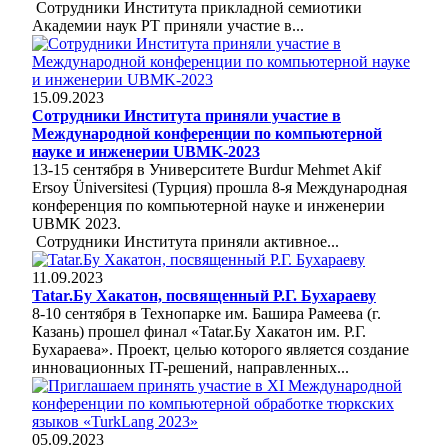
Сотрудники Института прикладной семиотики
Академии наук РТ приняли участие в...
15.09.2023
Сотрудники Института приняли участие в
Международной конференции по компьютерной
науке и инженерии UBMK-2023
13-15 сентября в Университете Burdur Mehmet Akif
Ersoy Üniversitesi (Турция) прошла 8-я Международная
конференция по компьютерной науке и инженерии
UBMK 2023.
Сотрудники Института приняли активное...
11.09.2023
Tatar.Бу Хакатон, посвященный Р.Г. Бухараеву
8-10 сентября в Технопарке им. Башира Рамеева (г.
Казань) прошел финал «Tatar.Бу Хакатон им. Р.Г.
Бухараева». Проект, целью которого является создание
инновационных IT-решений, направленных...
05.09.2023