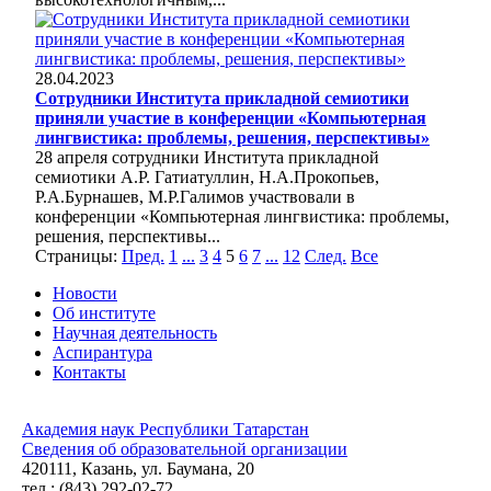
28.04.2023
Сотрудники Института прикладной семиотики
приняли участие в конференции «Компьютерная
лингвистика: проблемы, решения, перспективы»
28 апреля сотрудники Института прикладной
семиотики А.Р. Гатиатуллин, Н.А.Прокопьев,
Р.А.Бурнашев, М.Р.Галимов участвовали в
конференции «Компьютерная лингвистика: проблемы,
решения, перспективы...
Страницы:
Пред.
1
...
3
4
5
6
7
...
12
След.
Все
Новости
Об институте
Научная деятельность
Аспирантура
Контакты
Академия наук Республики Татарстан
Сведения об образовательной организации
420111, Казань, ул. Баумана, 20
тел.: (843) 292-02-72