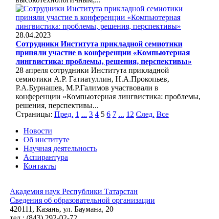
28.04.2023
Сотрудники Института прикладной семиотики
приняли участие в конференции «Компьютерная
лингвистика: проблемы, решения, перспективы»
28 апреля сотрудники Института прикладной
семиотики А.Р. Гатиатуллин, Н.А.Прокопьев,
Р.А.Бурнашев, М.Р.Галимов участвовали в
конференции «Компьютерная лингвистика: проблемы,
решения, перспективы...
Страницы:
Пред.
1
...
3
4
5
6
7
...
12
След.
Все
Новости
Об институте
Научная деятельность
Аспирантура
Контакты
Академия наук Республики Татарстан
Сведения об образовательной организации
420111, Казань, ул. Баумана, 20
тел.: (843) 292-02-72