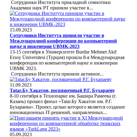
Сотрудники Института прикладной семиотики
Академии наук РТ приняли участие в...
15.09.2023
Сотрудники Института приняли участие в
Международной конференции по компьютерной
науке и инженерии UBMK-2023
13-15 сентября в Университете Burdur Mehmet Akif
Ersoy Üniversitesi (Турция) прошла 8-я Международная
конференция по компьютерной науке и инженерии
UBMK 2023.
Сотрудники Института приняли активное...
11.09.2023
Tatar.Бу Хакатон, посвященный Р.Г. Бухараеву
8-10 сентября в Технопарке им. Башира Рамеева (г.
Казань) прошел финал «Tatar.Бу Хакатон им. Р.Г.
Бухараева». Проект, целью которого является создание
инновационных IT-решений, направленных...
05.09.2023