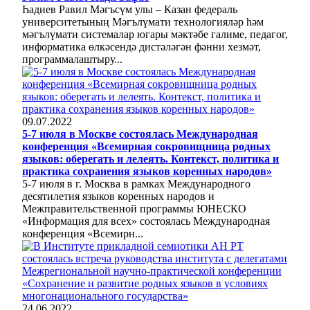
Һадиев Равил Мәгъсүм улы – Казан федераль
университетының Мәгълүмати технологияләр һәм
мәгълүмати системалар югары мәктәбе галиме, педагог,
информатика өлкәсендә дистәләгән фәнни хезмәт,
программалаштыру...
09.07.2022
5-7 июля в Москве состоялась Международная
конференция «Всемирная сокровищница родных
языков: оберегать и лелеять. Контекст, политика и
практика сохранения языков коренных народов»
5-7 июля в г. Москва в рамках Международного
десятилетия языков коренных народов и
Межправительственной программы ЮНЕСКО
«Информация для всех» состоялась Международная
конференция «Всемирн...
24.06.2022