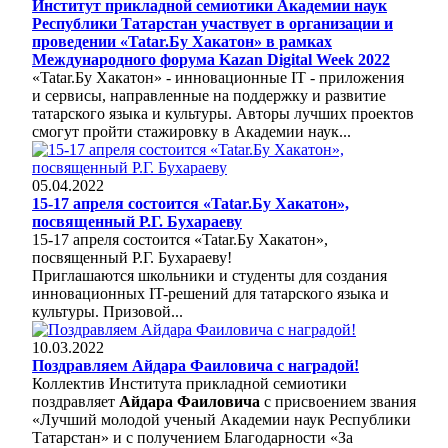
Институт прикладной семиотики Академии наук
Республики Татарстан участвует в организации и
проведении «Tatar.Бу Хакатон» в рамках
Международного форума Kazan Digital Week 2022
«Tatar.Бу Хакатон» - инновационные IT - приложения
и сервисы, направленные на поддержку и развитие
татарского языка и культуры. Авторы лучших проектов
смогут пройти стажировку в Академии наук...
05.04.2022
15-17 апреля состоится «Tatar.Бу Хакатон»,
посвященный Р.Г. Бухараеву
15-17 апреля состоится «Tatar.Бу Хакатон»,
посвященный Р.Г. Бухараеву!
Приглашаются школьники и студенты для создания
инновационных IT-решений для татарского языка и
культуры. Призовой...
10.03.2022
Поздравляем Айдара Фаиловича с наградой!
Коллектив Института прикладной семиотики
поздравляет
Айдара Фаиловича
с присвоением звания
«Лучший молодой ученый Академии наук Республики
Татарстан» и с получением Благодарности «За