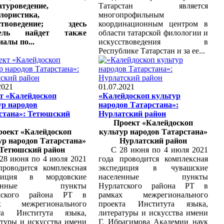
атуроведение,
Татарстан является
лористика,
многопрофильным
сствоведение; здесь
координационным центром в
тель найдет также
области татарской филологии и
алы по...
искусствоведения в
Республике Татарстан и за ее...
2021
01.07.2021
т «Калейдоскоп
«Калейдоскоп культур
ур народов
народов Татарстана»:
стана»: Тетюшский
Нурлатский район
Проект «Калейдоскоп
роект «Калейдоскоп
культур народов Татарстана»
ур народов Татарстана»
Нурлатский район
Тетюшский район
С 28 июня по 4 июля 2021
июня по 4 июля 2021
года проводится комплексная
проводится комплексная
экспедиция в чувашские
едиция в мордовские
населенные пункты
еленные пункты
Нурлатского района РТ в
шского района РТ в
рамках межрегионального
ах межрегионального
проекта Института языка,
та Института языка,
литературы и искусства имени
атуры и искусства имени
Г. Ибрагимова Академии наук