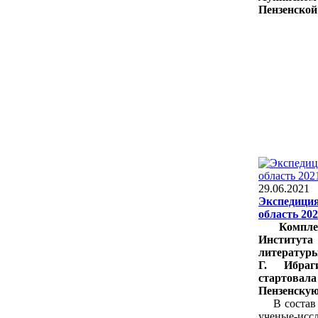
Пензенской
29.06.2021
Экспедиция
область 20
Компле
Инстит
литератур
Г. Ибра
стартов
Пензенскую
В состав 
ученые-и