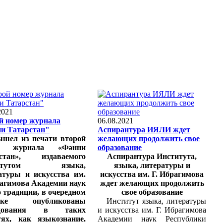
2021
й номер журнала
06.08.2021
и Татарстан"
Аспирантура ИЯЛИ ждет
л из печати второй
желающих продолжить свое
р журнала «Фәнни
образование
рстан», издаваемого
Аспирантура Института,
титутом языка,
языка, литературы и
атуры и искусства им.
искусства им. Г. Ибрагимова
рагимова Академии наук
ждет желающих продолжить
о традиции, в очередном
свое образование
ске опубликованы
Институт языка, литературы
едования в таких
и искусства им. Г. Ибрагимова
тях, как языкознание,
Академии наук Республики