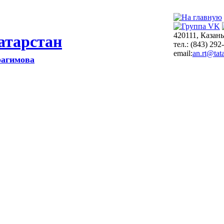
420111, Казань
атарстан
тел.: (843) 292
email:
an.rt@tata
рагимова