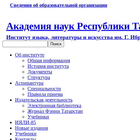
Сведения об образовательной организации
Академия наук Республики Т
Институт языка, литературы и искусства им. Г. Иб
Об институте
Общая информация
История института
Документы
Структура
Аспирантура
Специальности
Правила приема
Издательская деятельность
Электронная библиотека
Журнал Фэнни Татарстан
Учебники
ИЯЛИ-85
Новые издания
Учебники
Контакты