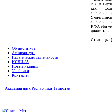
таким науч
как фоль
филолог
Ямалтдино
филолог
Р.Ф.Сафиулл
диалектологи
Страницы:
Об институте
Аспирантура
Издательская деятельность
ИЯЛИ-85
Новые издания
Учебники
Контакты
Академия наук Республики Татарстан