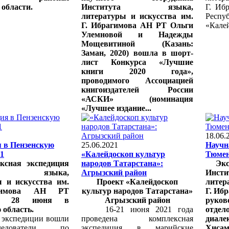
 области.
Института языка,
Г. Иб
литературы и искусства им.
Респ
Г. Ибрагимова АН РТ Ольги
«Калей
Улемновой и Надежды
Мощевитиной (Казань:
Заман, 2020) вошла в шорт-
лист Конкурса «Лучшие
книги 2020 года»,
проводимого Ассоциацией
книгоиздателей России
«АСКИ» (номинация
«Лучшее издание...
18.06.
 в Пензенскую
25.06.2021
Научн
21
«Калейдоскоп культур
Тюме
ксная экспедиция
народов Татарстана»:
Экс
ута языка,
Агрызский район
Инсти
ы и искусства им.
Проект «Калейдоскоп
литер
гимова АН РТ
культур народов Татарстана»
Г. Иб
ала 28 июня в
Агрызский район
руков
 область.
16-21 июня 2021 года
отдел
экспедиции вошли
проведена комплексная
диалек
сследователи по
экспедиция в марийские
Хисам