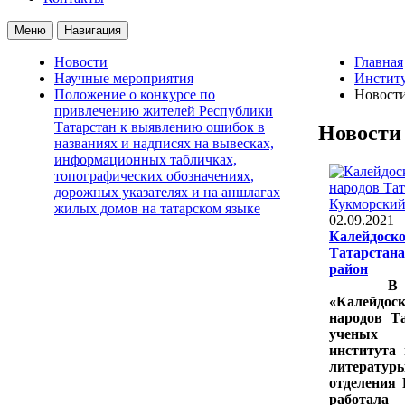
Меню
Навигация
Новости
Главная
Научные мероприятия
Институ
Положение о конкурсе по
Новост
привлечению жителей Республики
Татарстан к выявлению ошибок в
Новости
названиях и надписях на вывесках,
информационных табличках,
топографических обозначениях,
дорожных указателях и на аншлагах
жилых домов на татарском языке
02.09.2021
Калейдоско
Татарстана
район
В рамк
«Калейд
народов Т
ученых
института
литерату
отделения 
работала