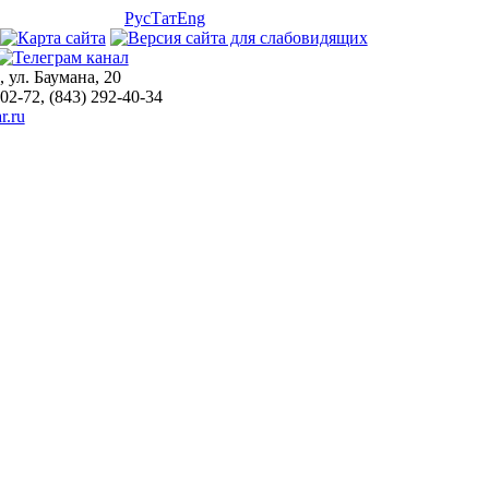
Рус
Тат
Eng
, ул. Баумана, 20
-02-72, (843) 292-40-34
r.ru