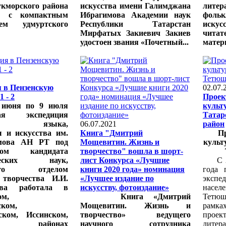
укморского района
искусства имени Галимджана
литер
на с компактным
Ибрагимова Академии наук
фольк
ием удмуртского
Республики Татарстан
иску
Мирфатых Закиевич Закиев
чита
удостоен звания «Почетный...
матери
 в Пензенскую
02.07.
1 - 2
Проек
 июня по 9 июля
культ
ная экспедиция
Татар
ута языка,
06.07.2021
район
ы и искусства им.
Книга "Дмитрий
П
имова АН РТ под
Мощевитин. Жизнь и
культ
твом кандидата
творчество" вошла в шорт-
ических наук,
лист Конкурса «Лучшие
С 28 
щего отделом
книги 2020 года» номинация
года 
 творчества И.И.
«Лучшее издание по
эксп
ова работала в
искусству, фотоиздание»
нас
ом,
Книга «Дмитрий
Тетю
ком,
Мощевитин. Жизнь и
рамк
ском, Иссинском,
творчество» ведущего
проек
ком районах
научного сотрудника
литер