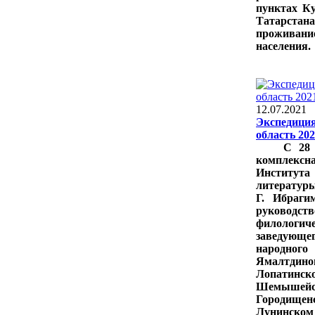
пунктах К
Татарста
проживан
населения.
12.07.2021
Экспедиция
область 202
С 28
комплекс
Инстит
литератур
Г. Ибраг
руководс
филолог
заведую
народного
Ямалтдин
Лопатинск
Шемышейс
Городищен
Лунинс