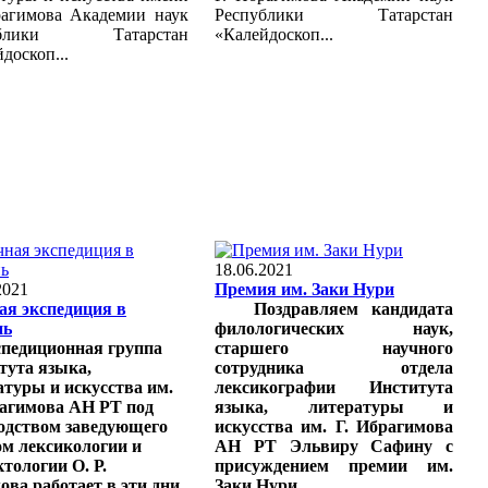
рагимова Академии наук
Республики Татарстан
ублики Татарстан
«Калейдоскоп...
доскоп...
18.06.2021
2021
Премия им. Заки Нури
ая экспедиция в
Поздравляем кандидата
нь
филологических наук,
педиционная группа
старшего научного
тута языка,
сотрудника отдела
атуры и искусства им.
лексикографии Института
рагимова АН РТ под
языка, литературы и
одством заведующего
искусства им. Г. Ибрагимова
ом лексикологии и
АН РТ Эльвиру Сафину с
тологии О. Р.
присуждением премии им.
ова работает в эти дни
Заки Нури.