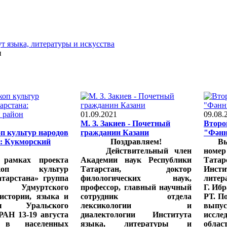
т языка, литературы и искусства
и
01.09.2021
09.08.
М. З. Закиев - Почетный
Второ
п культур народов
гражданин Казани
"Фәнн
: Кукморский
Поздравляем!
Выше
Действительный член
номе
ах проекта
Академии наук Республики
Тата
оскоп культур
Татарстан, доктор
Инс
атарстана» группа
филологических наук,
литер
 Удмуртского
профессор, главный научный
Г. Иб
 истории, языка и
сотрудник отдела
РТ. П
ры Уральского
лексикологии и
выпу
РАН 13-19 августа
диалектологии Института
иссл
 в населенных
языка, литературы и
облас