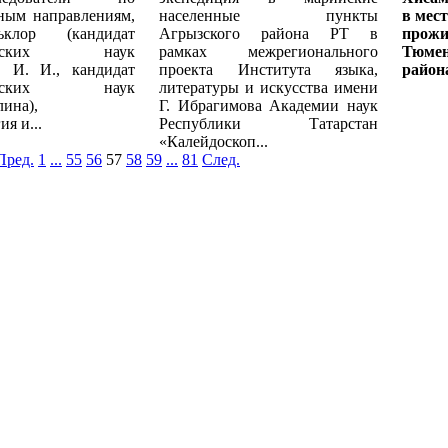
ным направлениям,
населенные пункты
в мес
клор (кандидат
Агрызского района РТ в
прожи
ических наук
рамках межрегионального
Тюмен
в И. И., кандидат
проекта Института языка,
район
ических наук
литературы и искусства имени
ина),
Г. Ибрагимова Академии наук
я и...
Республики Татарстан
«Калейдоскоп...
Пред.
1
...
55
56
57
58
59
...
81
След.