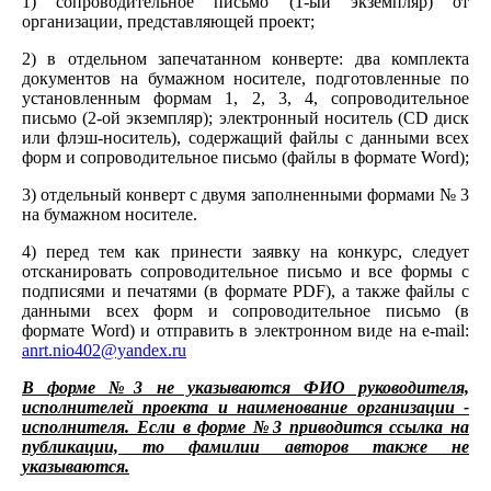
1) сопроводительное письмо (1-ый экземпляр) от
организации, представляющей проект;
2) в отдельном запечатанном конверте: два комплекта
документов на бумажном носителе, подготовленные по
установленным формам 1, 2, 3, 4, сопроводительное
письмо (2-ой экземпляр); электронный носитель (CD диск
или флэш-носитель), содержащий файлы с данными всех
форм и сопроводительное письмо (файлы в формате Word);
3) отдельный конверт с двумя заполненными формами № 3
на бумажном носителе.
4) перед тем как принести заявку на конкурс, следует
отсканировать сопроводительное письмо и все формы с
подписями и печатями (в формате PDF), а также файлы с
данными всех форм и сопроводительное письмо (в
формате Word) и отправить в электронном виде на e-mail:
anrt.nio402@yandex.ru
В форме №3 не указываются ФИО руководителя,
исполнителей проекта и наименование организации -
исполнителя. Если в форме №3 приводится ссылка на
публикации, то фамилии авторов также не
указываются.