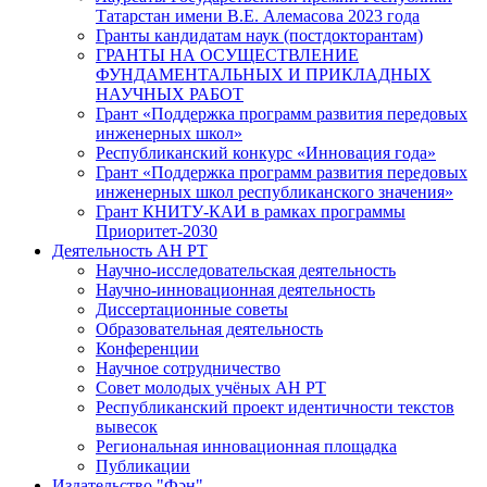
Татарстан имени В.Е. Алемасова 2023 года
Гранты кандидатам наук (постдокторантам)
ГРАНТЫ НА ОСУЩЕСТВЛЕНИЕ
ФУНДАМЕНТАЛЬНЫХ И ПРИКЛАДНЫХ
НАУЧНЫХ РАБОТ
Грант «Поддержка программ развития передовых
инженерных школ»
Республиканский конкурс «Инновация года»
Грант «Поддержка программ развития передовых
инженерных школ республиканского значения»
Грант КНИТУ-КАИ в рамках программы
Приоритет-2030
Деятельность АН РТ
Научно-исследовательская деятельность
Научно-инновационная деятельность
Диссертационные советы
Образовательная деятельность
Конференции
Научное сотрудничество
Совет молодых учёных АН РТ
Республиканский проект идентичности текстов
вывесок
Региональная инновационная площадка
Публикации
Издательство "Фән"