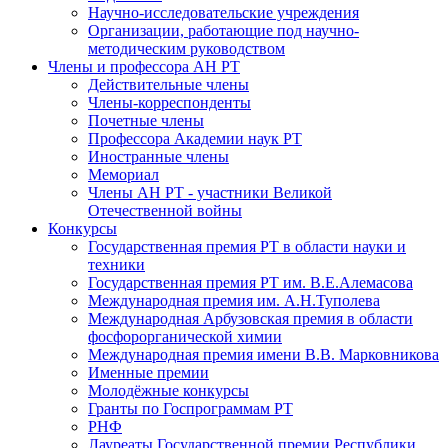
Научно-исследовательские учреждения
Организации, работающие под научно-
методическим руководством
Члены и профессора АН РТ
Действительные члены
Члены-корреспонденты
Почетные члены
Профессора Академии наук РТ
Иностранные члены
Мемориал
Члены АН РТ - участники Великой
Отечественной войны
Конкурсы
Государственная премия РТ в области науки и
техники
Государственная премия РТ им. В.Е.Алемасова
Международная премия им. А.Н.Туполева
Международная Арбузовская премия в области
фосфорорганической химии
Международная премия имени В.В. Марковникова
Именные премии
Молодёжные конкурсы
Гранты по Госпрограммам РТ
РНФ
Лауреаты Государственной премии Республики