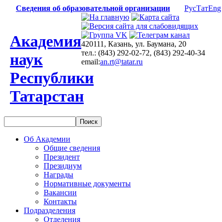
Сведения об образовательной организации
Рус
Тат
Eng
Академия
420111, Казань, ул. Баумана, 20
тел.: (843) 292-02-72, (843) 292-40-34
наук
email:
an.rt@tatar.ru
Республики
Татарстан
Об Академии
Общие сведения
Президент
Президиум
Награды
Нормативные документы
Вакансии
Контакты
Подразделения
Отделения