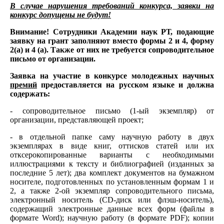
В случае нарушения требований конкурса, заявки на
конкурс допущены не будут!
Внимание! Сотрудники Академии наук РТ, подающие
заявку на грант заполняют вместо формы 2 и 4, форму
2(а) и 4 (а). Также от них не требуется сопроводительное
письмо от организации.
Заявка на участие в конкурсе молодежных научных
премий
предоставляется на русском языке и должна
содержать:
- сопроводительное письмо (1-ый экземпляр) от
организации, представляющей проект;
- в отдельной папке саму научную работу в двух
экземплярах в виде книг, оттисков статей или их
отксерокопированные варианты с необходимыми
иллюстрациями к тексту и библиографией (изданных за
последние 5 лет); два комплект документов на бумажном
носителе, подготовленных по установленным формам 1 и
2, а также 2-ой экземпляр сопроводительного письма,
электронный носитель (СD-диск или флэш-носитель),
содержащий электронные данные всех форм (файлы в
формате Word); научную работу (в формате PDF); копии