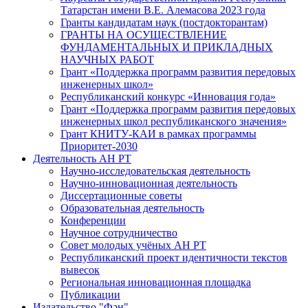
Татарстан имени В.Е. Алемасова 2023 года
Гранты кандидатам наук (постдокторантам)
ГРАНТЫ НА ОСУЩЕСТВЛЕНИЕ
ФУНДАМЕНТАЛЬНЫХ И ПРИКЛАДНЫХ
НАУЧНЫХ РАБОТ
Грант «Поддержка программ развития передовых
инженерных школ»
Республиканский конкурс «Инновация года»
Грант «Поддержка программ развития передовых
инженерных школ республиканского значения»
Грант КНИТУ-КАИ в рамках программы
Приоритет-2030
Деятельность АН РТ
Научно-исследовательская деятельность
Научно-инновационная деятельность
Диссертационные советы
Образовательная деятельность
Конференции
Научное сотрудничество
Совет молодых учёных АН РТ
Республиканский проект идентичности текстов
вывесок
Региональная инновационная площадка
Публикации
Издательство "Фән"