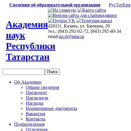
Сведения об образовательной организации
Рус
Тат
Eng
Академия
420111, Казань, ул. Баумана, 20
тел.: (843) 292-02-72, (843) 292-40-34
наук
email:
an.rt@tatar.ru
Республики
Татарстан
Об Академии
Общие сведения
Президент
Президиум
Награды
Нормативные документы
Вакансии
Контакты
Подразделения
Отделения