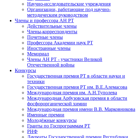
Научно-исследовательские учреждения
Организации, работающие под научно-
методическим руководством
Члены и профессора АН РТ
Действительные члены
Члены-корреспонденты
Почетные члены
Профессора Академии наук РТ
Иностранные члены
Мемориал
Члены АН РТ - участники Великой
Отечественной войны
Конкурсы
Государственная премия РТ в области науки и
техники
Государственная премия РТ им. В.Е.Алемасова
Международная премия им. А.Н.Туполева
Международная Арбузовская премия в области
фосфорорганической химии
Международная премия имени В.В. Марковникова
Именные премии
Молодёжные конкурсы
Гранты по Госпрограммам РТ
РНФ
Лауреаты Государственной премии Республики