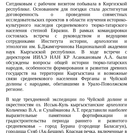
Ситдиковым с рабочим визитом побывала в Киргизской
республике. Основанием для поездки стала достигнутая
договоренность о проведении совместных
исследовательских проектов в области изучения историко-
культурного наследия средневекового тюрко-татарского
населения степной Евразии. В рамках командировки
состоялась встреча с руководством и ведущими
сотрудниками Института истории, археологии и
этнологии им. Б.Джамгерчинова Национальной академии
наук Кыргызской республики. В ходе встречи с
директором ИИАЭ НАН КР Асанкановым А.А. были
обсуждены вопросы общей истории тюрко-татарских
народов, особенности формирования и развития древних
государств на территории Кыргызстана и возможные
связи средневекового населения Ферганы и Чуйской
долины с народами, обитавшими в Урало-Поволжском
регионе.
В ходе трехдневной экспедиции по Чуйской долине и
окрестностям оз. Иссык-Куль кыргызстанские археологи
Кольченко В.А. и Сулайманова А.Т. представили наиболее
выразительные памятники фортификации и
градостроительства периода раннего и развитого
средневековья – город Бурана (городище Баласагун),
городища Суяб (Ак-Бешим), Красная речка, включенные в