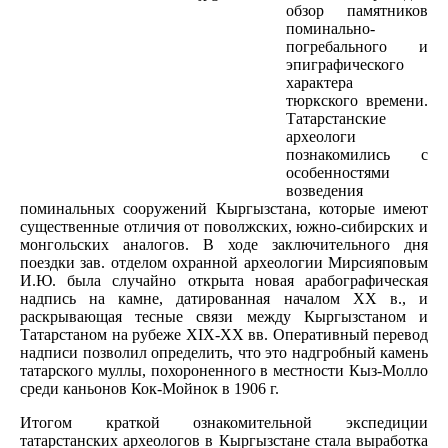
обзор памятников
поминально-
погребального и
эпиграфического
характера
тюркского времени.
Татарстанские
археологи
познакомились с
особенностями
возведения
поминальных сооружений Кыргызстана, которые имеют
существенные отличия от поволжских, южно-сибирских и
монгольских аналогов. В ходе заключительного дня
поездки зав. отделом охранной археологии Мирсияповым
И.Ю. была случайно открыта новая арабографическая
надпись на камне, датированная началом XX в., и
раскрывающая тесные связи между Кыргызстаном и
Татарстаном на рубеже XIX-XX вв. Оперативный перевод
надписи позволил определить, что это надгробный камень
татарского муллы, похороненного в местности Кыз-Молло
среди каньонов Кок-Мойнок в 1906 г.
Итогом краткой ознакомительной экспедиции
татарстанских археологов в Кыргызстане стала выработка