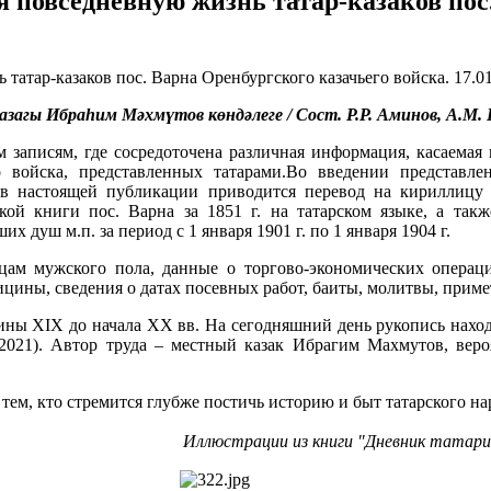
повседневную жизнь татар-казаков пос.
17.0
ы Ибраһим Мəхмүтов көндəлеге / Сост. Р.Р. Аминов, А.М. Гай
записям, где сосредоточена различная информация, касаемая и
 войска,
представленных татарами.Во введении представлен
 в настоящей публикации приводится перевод на кириллицу 
кой книги пос. Варна за 1851 г. на татарском языке, а так
х душ м.п. за период с 1 января 1901 г. по 1 января 1904 г.
ам мужского пола, данные о торгово-экономических операц
цины, сведения о датах посевных работ, баиты, молитвы, примет
ны XIX до начала ХХ вв. На сегодняшний день рукопись наход
021). Автор труда – местный казак Ибрагим Махмутов, вероя
тем, кто стремится глубже постичь историю и быт татарского на
Иллюстрации из книги "Дневник татар