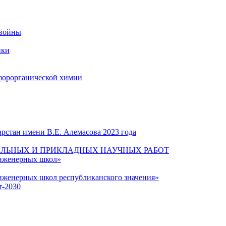
 войны
ики
форорганической химии
рстан имени В.Е. Алемасова 2023 года
ЛЬНЫХ И ПРИКЛАДНЫХ НАУЧНЫХ РАБОТ
инженерных школ»
нженерных школ республиканского значения»
т-2030