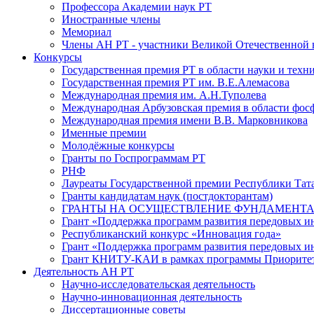
Профессора Академии наук РТ
Иностранные члены
Мемориал
Члены АН РТ - участники Великой Отечественной
Конкурсы
Государственная премия РТ в области науки и техн
Государственная премия РТ им. В.Е.Алемасова
Международная премия им. А.Н.Туполева
Международная Арбузовская премия в области фос
Международная премия имени В.В. Марковникова
Именные премии
Молодёжные конкурсы
Гранты по Госпрограммам РТ
РНФ
Лауреаты Государственной премии Республики Тата
Гранты кандидатам наук (постдокторантам)
ГРАНТЫ НА ОСУЩЕСТВЛЕНИЕ ФУНДАМЕНТА
Грант «Поддержка программ развития передовых 
Республиканский конкурс «Инновация года»
Грант «Поддержка программ развития передовых и
Грант КНИТУ-КАИ в рамках программы Приорите
Деятельность АН РТ
Научно-исследовательская деятельность
Научно-инновационная деятельность
Диссертационные советы