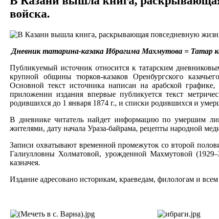
В Казани вышла книга, раскрывающая 
войска.
Дневник татарина-казака Ибрагима Махмутова = Татар казаг
Публикуемый источник относится к татарским дневниковым 
крупной общины тюрков-казаков Оренбургского казачьего
Основной текст источника написан на арабской графике,
приложении издания впервые публикуется текст метричес
родившихся до 1 января 1874 г., и списки родившихся и умерши
В дневнике читатель найдет информацию по умершим лиц
жителями, дату начала Ураза-байрама, рецепты народной меди
Записи охватывают временной промежуток со второй полови
Галиулловны Холматовой, урожденной Махмутовой (1929–2
казначея.
Издание адресовано историкам, краеведам, филологам и всем 