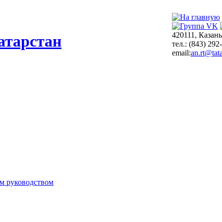
420111, Казань
атарстан
тел.: (843) 292
email:
an.rt@tata
м руководством