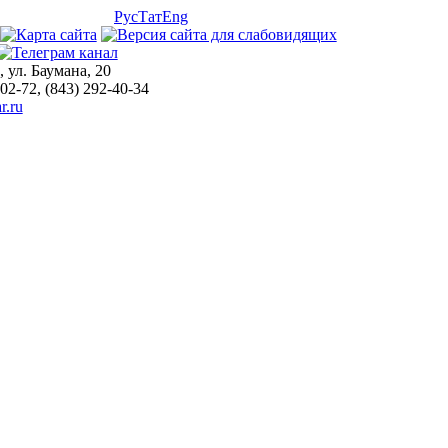
Рус
Тат
Eng
, ул. Баумана, 20
-02-72, (843) 292-40-34
r.ru