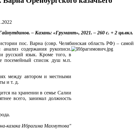
 Варна Оренбургского казачьего
1.2022
нутдинов. – Казань: «Грумант», 2021. – 260 с. + 2 цв.вкл.
стории пос. Варна (совр. Челябинская область РФ) – самой
 анализ содержания рукописи.
и русский язык. Кроме того, в
же посемейный список душ м.п.
иях между автором и местными
ы и т. д.
ится на хранении в семье Салии
тнее всего, занимал должность
рода.
ина-казака Ибрагима Махмутова"