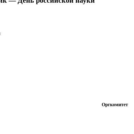
ник — День российской науки
я
Оргкомитет