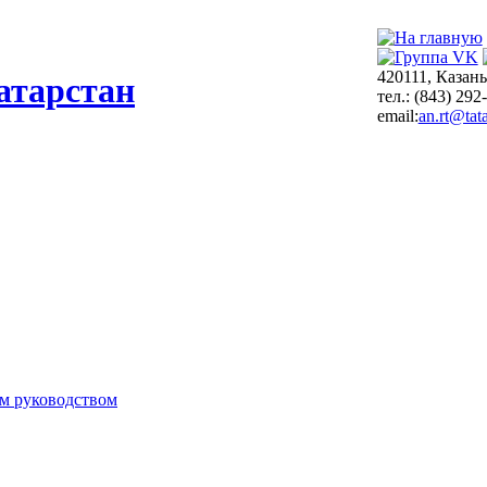
420111, Казань
атарстан
тел.: (843) 292
email:
an.rt@tata
м руководством