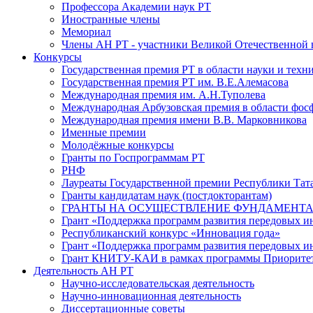
Профессора Академии наук РТ
Иностранные члены
Мемориал
Члены АН РТ - участники Великой Отечественной
Конкурсы
Государственная премия РТ в области науки и техн
Государственная премия РТ им. В.Е.Алемасова
Международная премия им. А.Н.Туполева
Международная Арбузовская премия в области фос
Международная премия имени В.В. Марковникова
Именные премии
Молодёжные конкурсы
Гранты по Госпрограммам РТ
РНФ
Лауреаты Государственной премии Республики Тата
Гранты кандидатам наук (постдокторантам)
ГРАНТЫ НА ОСУЩЕСТВЛЕНИЕ ФУНДАМЕНТА
Грант «Поддержка программ развития передовых 
Республиканский конкурс «Инновация года»
Грант «Поддержка программ развития передовых и
Грант КНИТУ-КАИ в рамках программы Приорите
Деятельность АН РТ
Научно-исследовательская деятельность
Научно-инновационная деятельность
Диссертационные советы