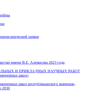
 войны
ики
форорганической химии
рстан имени В.Е. Алемасова 2023 года
ЛЬНЫХ И ПРИКЛАДНЫХ НАУЧНЫХ РАБОТ
инженерных школ»
нженерных школ республиканского значения»
т-2030