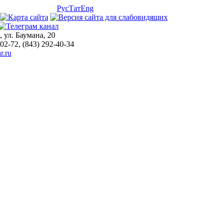
Рус
Тат
Eng
, ул. Баумана, 20
-02-72, (843) 292-40-34
r.ru