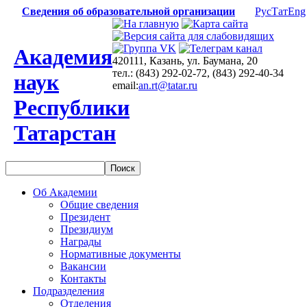
Сведения об образовательной организации
Рус
Тат
Eng
Академия
420111, Казань, ул. Баумана, 20
тел.: (843) 292-02-72, (843) 292-40-34
наук
email:
an.rt@tatar.ru
Республики
Татарстан
Об Академии
Общие сведения
Президент
Президиум
Награды
Нормативные документы
Вакансии
Контакты
Подразделения
Отделения