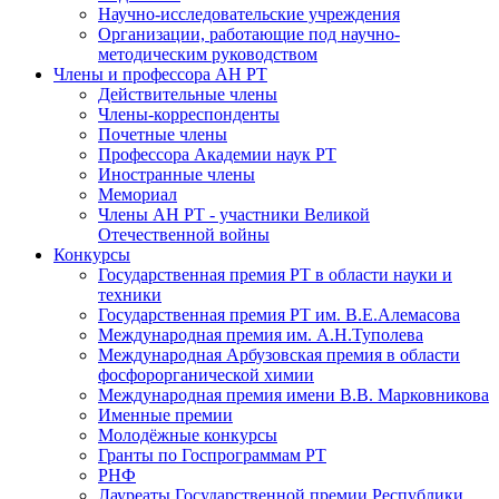
Научно-исследовательские учреждения
Организации, работающие под научно-
методическим руководством
Члены и профессора АН РТ
Действительные члены
Члены-корреспонденты
Почетные члены
Профессора Академии наук РТ
Иностранные члены
Мемориал
Члены АН РТ - участники Великой
Отечественной войны
Конкурсы
Государственная премия РТ в области науки и
техники
Государственная премия РТ им. В.Е.Алемасова
Международная премия им. А.Н.Туполева
Международная Арбузовская премия в области
фосфорорганической химии
Международная премия имени В.В. Марковникова
Именные премии
Молодёжные конкурсы
Гранты по Госпрограммам РТ
РНФ
Лауреаты Государственной премии Республики