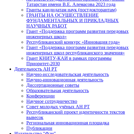
Татарстан имени В.Е. Алемасова 2023 года
Гранты кандидатам наук (постдокторантам)
ГРАНТЫ НА ОСУЩЕСТВЛЕНИЕ
ФУНДАМЕНТАЛЬНЫХ И ПРИКЛАДНЫХ
НАУЧНЫХ РАБОТ
Грант «Поддержка программ развития передовых
инженерных школ»
Республиканский конкурс «Инновация года»
Грант «Поддержка программ развития передовых
инженерных школ республиканского значения»
Грант КНИТУ-КАИ в рамках программы
Приоритет-2030
Деятельность АН РТ
Научно-исследовательская деятельность
Научно-инновационная деятельность
Диссертационные советы
Образовательная деятельность
Конференции
Научное сотрудничество
Совет молодых учёных АН РТ
Республиканский проект идентичности текстов
вывесок
Региональная инновационная площадка
Публикации
Издательство "Фән"