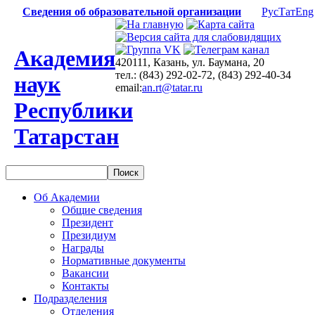
Сведения об образовательной организации
Рус
Тат
Eng
Академия
420111, Казань, ул. Баумана, 20
тел.: (843) 292-02-72, (843) 292-40-34
наук
email:
an.rt@tatar.ru
Республики
Татарстан
Об Академии
Общие сведения
Президент
Президиум
Награды
Нормативные документы
Вакансии
Контакты
Подразделения
Отделения