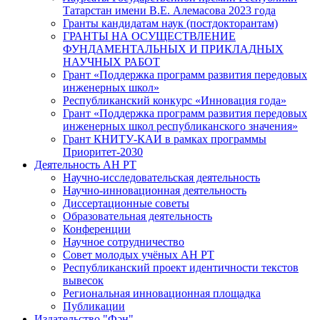
Татарстан имени В.Е. Алемасова 2023 года
Гранты кандидатам наук (постдокторантам)
ГРАНТЫ НА ОСУЩЕСТВЛЕНИЕ
ФУНДАМЕНТАЛЬНЫХ И ПРИКЛАДНЫХ
НАУЧНЫХ РАБОТ
Грант «Поддержка программ развития передовых
инженерных школ»
Республиканский конкурс «Инновация года»
Грант «Поддержка программ развития передовых
инженерных школ республиканского значения»
Грант КНИТУ-КАИ в рамках программы
Приоритет-2030
Деятельность АН РТ
Научно-исследовательская деятельность
Научно-инновационная деятельность
Диссертационные советы
Образовательная деятельность
Конференции
Научное сотрудничество
Совет молодых учёных АН РТ
Республиканский проект идентичности текстов
вывесок
Региональная инновационная площадка
Публикации
Издательство "Фән"