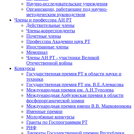
Научно-исследовательские учреждения
Организации, работающие под научно-
методическим руководством
Члены и профессора АН РТ
Действительные члены
Члены-корреспонденты
Почетные члены
Профессора Академии наук РТ
Иностранные члены
Мемориал
Члены АН РТ - участники Великой
Отечественной войны
Конкурсы
Государственная премия РТ в области науки и
техники
Государственная премия РТ им. В.Е.Алемасова
Международная премия им. А.Н.Туполева
Международная Арбузовская премия в области
фосфорорганической химии
Международная премия имени В.В. Марковникова
Именные премии
Молодёжные конкурсы
Гранты по Госпрограммам РТ
РНФ
Лауреаты Государственной премии Республики