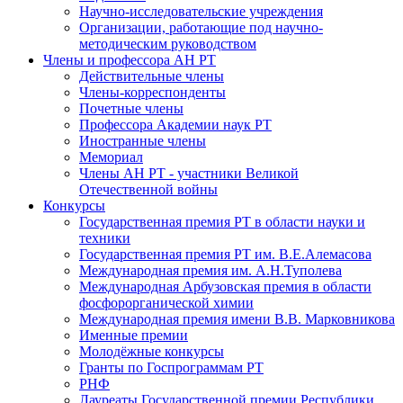
Научно-исследовательские учреждения
Организации, работающие под научно-
методическим руководством
Члены и профессора АН РТ
Действительные члены
Члены-корреспонденты
Почетные члены
Профессора Академии наук РТ
Иностранные члены
Мемориал
Члены АН РТ - участники Великой
Отечественной войны
Конкурсы
Государственная премия РТ в области науки и
техники
Государственная премия РТ им. В.Е.Алемасова
Международная премия им. А.Н.Туполева
Международная Арбузовская премия в области
фосфорорганической химии
Международная премия имени В.В. Марковникова
Именные премии
Молодёжные конкурсы
Гранты по Госпрограммам РТ
РНФ
Лауреаты Государственной премии Республики