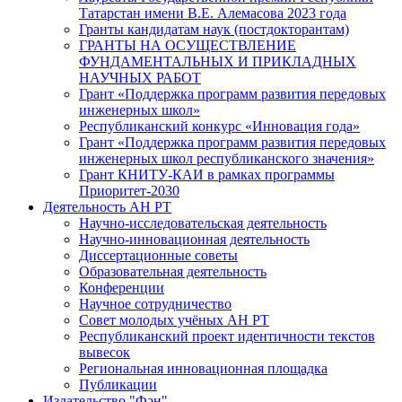
Татарстан имени В.Е. Алемасова 2023 года
Гранты кандидатам наук (постдокторантам)
ГРАНТЫ НА ОСУЩЕСТВЛЕНИЕ
ФУНДАМЕНТАЛЬНЫХ И ПРИКЛАДНЫХ
НАУЧНЫХ РАБОТ
Грант «Поддержка программ развития передовых
инженерных школ»
Республиканский конкурс «Инновация года»
Грант «Поддержка программ развития передовых
инженерных школ республиканского значения»
Грант КНИТУ-КАИ в рамках программы
Приоритет-2030
Деятельность АН РТ
Научно-исследовательская деятельность
Научно-инновационная деятельность
Диссертационные советы
Образовательная деятельность
Конференции
Научное сотрудничество
Совет молодых учёных АН РТ
Республиканский проект идентичности текстов
вывесок
Региональная инновационная площадка
Публикации
Издательство "Фән"