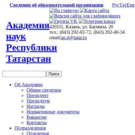
Сведения об образовательной организации
Рус
Тат
Eng
Академия
420111, Казань, ул. Баумана, 20
тел.: (843) 292-02-72, (843) 292-40-34
наук
email:
an.rt@tatar.ru
Республики
Татарстан
Об Академии
Общие сведения
Президент
Президиум
Награды
Нормативные документы
Вакансии
Контакты
Подразделения
Отделения