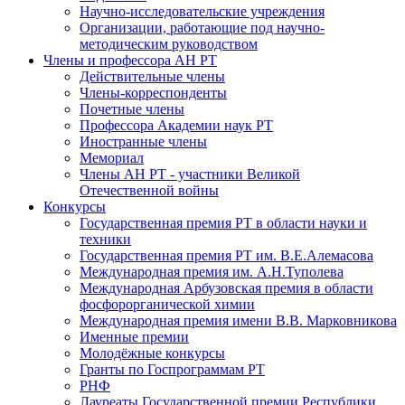
Научно-исследовательские учреждения
Организации, работающие под научно-
методическим руководством
Члены и профессора АН РТ
Действительные члены
Члены-корреспонденты
Почетные члены
Профессора Академии наук РТ
Иностранные члены
Мемориал
Члены АН РТ - участники Великой
Отечественной войны
Конкурсы
Государственная премия РТ в области науки и
техники
Государственная премия РТ им. В.Е.Алемасова
Международная премия им. А.Н.Туполева
Международная Арбузовская премия в области
фосфорорганической химии
Международная премия имени В.В. Марковникова
Именные премии
Молодёжные конкурсы
Гранты по Госпрограммам РТ
РНФ
Лауреаты Государственной премии Республики