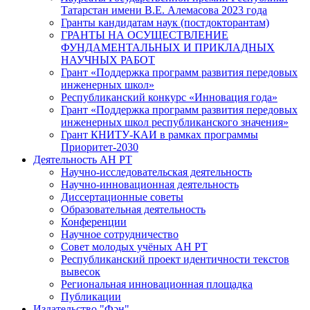
Татарстан имени В.Е. Алемасова 2023 года
Гранты кандидатам наук (постдокторантам)
ГРАНТЫ НА ОСУЩЕСТВЛЕНИЕ
ФУНДАМЕНТАЛЬНЫХ И ПРИКЛАДНЫХ
НАУЧНЫХ РАБОТ
Грант «Поддержка программ развития передовых
инженерных школ»
Республиканский конкурс «Инновация года»
Грант «Поддержка программ развития передовых
инженерных школ республиканского значения»
Грант КНИТУ-КАИ в рамках программы
Приоритет-2030
Деятельность АН РТ
Научно-исследовательская деятельность
Научно-инновационная деятельность
Диссертационные советы
Образовательная деятельность
Конференции
Научное сотрудничество
Совет молодых учёных АН РТ
Республиканский проект идентичности текстов
вывесок
Региональная инновационная площадка
Публикации
Издательство "Фән"