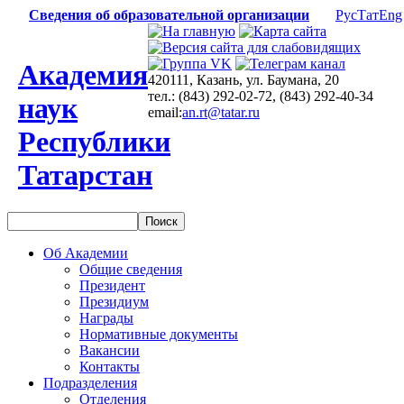
Сведения об образовательной организации
Рус
Тат
Eng
Академия
420111, Казань, ул. Баумана, 20
тел.: (843) 292-02-72, (843) 292-40-34
наук
email:
an.rt@tatar.ru
Республики
Татарстан
Об Академии
Общие сведения
Президент
Президиум
Награды
Нормативные документы
Вакансии
Контакты
Подразделения
Отделения