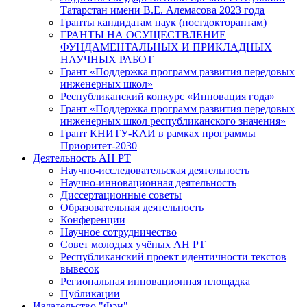
Татарстан имени В.Е. Алемасова 2023 года
Гранты кандидатам наук (постдокторантам)
ГРАНТЫ НА ОСУЩЕСТВЛЕНИЕ
ФУНДАМЕНТАЛЬНЫХ И ПРИКЛАДНЫХ
НАУЧНЫХ РАБОТ
Грант «Поддержка программ развития передовых
инженерных школ»
Республиканский конкурс «Инновация года»
Грант «Поддержка программ развития передовых
инженерных школ республиканского значения»
Грант КНИТУ-КАИ в рамках программы
Приоритет-2030
Деятельность АН РТ
Научно-исследовательская деятельность
Научно-инновационная деятельность
Диссертационные советы
Образовательная деятельность
Конференции
Научное сотрудничество
Совет молодых учёных АН РТ
Республиканский проект идентичности текстов
вывесок
Региональная инновационная площадка
Публикации
Издательство "Фән"