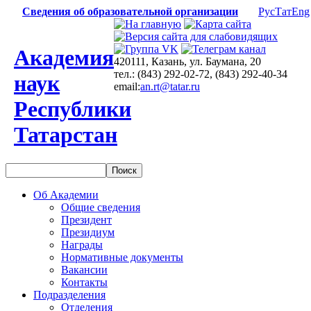
Сведения об образовательной организации
Рус
Тат
Eng
Академия
420111, Казань, ул. Баумана, 20
тел.: (843) 292-02-72, (843) 292-40-34
наук
email:
an.rt@tatar.ru
Республики
Татарстан
Об Академии
Общие сведения
Президент
Президиум
Награды
Нормативные документы
Вакансии
Контакты
Подразделения
Отделения