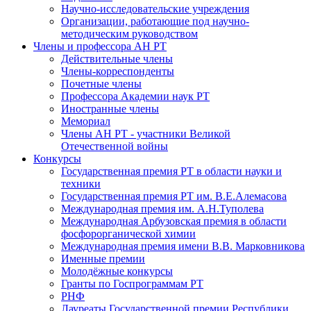
Научно-исследовательские учреждения
Организации, работающие под научно-
методическим руководством
Члены и профессора АН РТ
Действительные члены
Члены-корреспонденты
Почетные члены
Профессора Академии наук РТ
Иностранные члены
Мемориал
Члены АН РТ - участники Великой
Отечественной войны
Конкурсы
Государственная премия РТ в области науки и
техники
Государственная премия РТ им. В.Е.Алемасова
Международная премия им. А.Н.Туполева
Международная Арбузовская премия в области
фосфорорганической химии
Международная премия имени В.В. Марковникова
Именные премии
Молодёжные конкурсы
Гранты по Госпрограммам РТ
РНФ
Лауреаты Государственной премии Республики