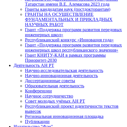
Татарстан имени В.Е. Алемасова 2023 года
Гранты кандидатам наук (постдокторантам)
ГРАНТЫ НА ОСУЩЕСТВЛЕНИЕ
ФУНДАМЕНТАЛЬНЫХ И ПРИКЛАДНЫХ
НАУЧНЫХ РАБОТ
Грант «Поддержка программ развития передовых
инженерных школ»
Республиканский конкурс «Инновация года»
Грант «Поддержка программ развития передовых
инженерных школ республиканского значения»
Грант КНИТУ-КАИ в рамках программы
Приоритет-2030
Деятельность АН РТ
Научно-исследовательская деятельность
Научно-инновационная деятельность
Диссертационные советы
Образовательная деятельность
Конференции
Научное сотрудничество
Совет молодых учёных АН РТ
Республиканский проект идентичности текстов
вывесок
Региональная инновационная площадка
Публикации
Издательство "Фән"