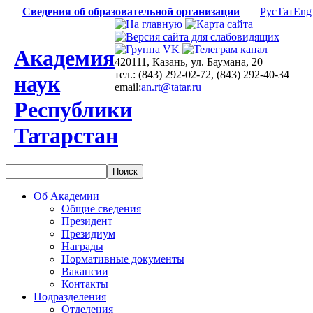
Сведения об образовательной организации
Рус
Тат
Eng
Академия
420111, Казань, ул. Баумана, 20
тел.: (843) 292-02-72, (843) 292-40-34
наук
email:
an.rt@tatar.ru
Республики
Татарстан
Об Академии
Общие сведения
Президент
Президиум
Награды
Нормативные документы
Вакансии
Контакты
Подразделения
Отделения