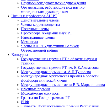
Научно-исследовательские учреждения
Организации, работающие под научно-
методическим руководством
Члены и профессора АН РТ
Действительные члены
Члены-корреспонденты
Почетные члены
Профессора Академии наук РТ
Иностранные члены
Мемориал
Члены АН РТ - участники Великой
Отечественной войны
Конкурсы
Государственная премия РТ в области науки и
техники
Государственная премия РТ им. В.Е.Алемасова
Международная премия им. А.Н.Туполева
Международная Арбузовская премия в области
фосфорорганической химии
Международная премия имени В.В. Марковникова
Именные премии
Молодёжные конкурсы
Гранты по Госпрограммам РТ
РНФ
Лауреаты Государственной премии Республики