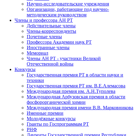
Научно-исследовательские учреждения
Организации, работающие под научно-
методическим руководством
Члены и профессора АН РТ
Действительные члены
Члены-корреспонденты
Почетные члены
Профессора Академии наук РТ
Иностранные члены
Мемориал
Члены АН РТ - участники Великой
Отечественной войны
Конкурсы
Государственная премия РТ в области науки и
техники
Государственная премия РТ им. В.Е.Алемасова
Международная премия им. А.Н.Туполева
Международная Арбузовская премия в области
фосфорорганической химии
Международная премия имени В.В. Марковникова
Именные премии
Молодёжные конкурсы
Гранты по Госпрограммам РТ
РНФ
Лауреаты Государственной премии Республики