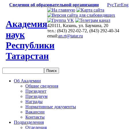
Сведения об образовательной организации
Рус
Тат
Eng
Академия
420111, Казань, ул. Баумана, 20
тел.: (843) 292-02-72, (843) 292-40-34
наук
email:
an.rt@tatar.ru
Республики
Татарстан
Об Академии
Общие сведения
Президент
Президиум
Награды
Нормативные документы
Вакансии
Контакты
Подразделения
Отделения