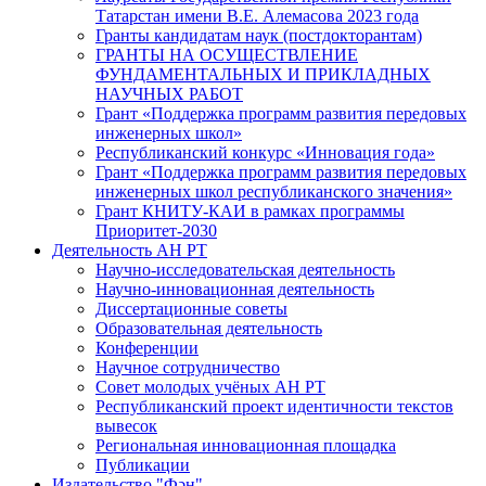
Татарстан имени В.Е. Алемасова 2023 года
Гранты кандидатам наук (постдокторантам)
ГРАНТЫ НА ОСУЩЕСТВЛЕНИЕ
ФУНДАМЕНТАЛЬНЫХ И ПРИКЛАДНЫХ
НАУЧНЫХ РАБОТ
Грант «Поддержка программ развития передовых
инженерных школ»
Республиканский конкурс «Инновация года»
Грант «Поддержка программ развития передовых
инженерных школ республиканского значения»
Грант КНИТУ-КАИ в рамках программы
Приоритет-2030
Деятельность АН РТ
Научно-исследовательская деятельность
Научно-инновационная деятельность
Диссертационные советы
Образовательная деятельность
Конференции
Научное сотрудничество
Совет молодых учёных АН РТ
Республиканский проект идентичности текстов
вывесок
Региональная инновационная площадка
Публикации
Издательство "Фән"