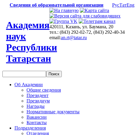
Сведения об образовательной организации
Рус
Тат
Eng
Академия
420111, Казань, ул. Баумана, 20
тел.: (843) 292-02-72, (843) 292-40-34
наук
email:
an.rt@tatar.ru
Республики
Татарстан
Об Академии
Общие сведения
Президент
Президиум
Награды
Нормативные документы
Вакансии
Контакты
Подразделения
Отделения