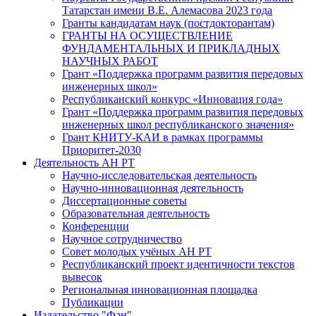
Татарстан имени В.Е. Алемасова 2023 года
Гранты кандидатам наук (постдокторантам)
ГРАНТЫ НА ОСУЩЕСТВЛЕНИЕ
ФУНДАМЕНТАЛЬНЫХ И ПРИКЛАДНЫХ
НАУЧНЫХ РАБОТ
Грант «Поддержка программ развития передовых
инженерных школ»
Республиканский конкурс «Инновация года»
Грант «Поддержка программ развития передовых
инженерных школ республиканского значения»
Грант КНИТУ-КАИ в рамках программы
Приоритет-2030
Деятельность АН РТ
Научно-исследовательская деятельность
Научно-инновационная деятельность
Диссертационные советы
Образовательная деятельность
Конференции
Научное сотрудничество
Совет молодых учёных АН РТ
Республиканский проект идентичности текстов
вывесок
Региональная инновационная площадка
Публикации
Издательство "Фән"