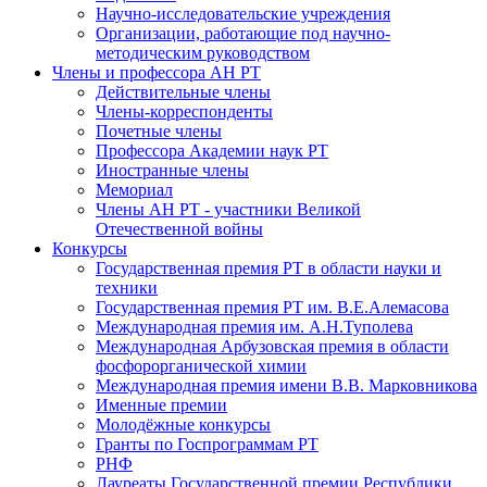
Научно-исследовательские учреждения
Организации, работающие под научно-
методическим руководством
Члены и профессора АН РТ
Действительные члены
Члены-корреспонденты
Почетные члены
Профессора Академии наук РТ
Иностранные члены
Мемориал
Члены АН РТ - участники Великой
Отечественной войны
Конкурсы
Государственная премия РТ в области науки и
техники
Государственная премия РТ им. В.Е.Алемасова
Международная премия им. А.Н.Туполева
Международная Арбузовская премия в области
фосфорорганической химии
Международная премия имени В.В. Марковникова
Именные премии
Молодёжные конкурсы
Гранты по Госпрограммам РТ
РНФ
Лауреаты Государственной премии Республики