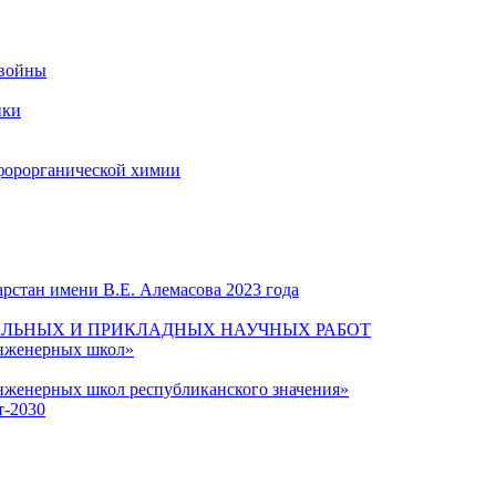
 войны
ики
форорганической химии
рстан имени В.Е. Алемасова 2023 года
ЛЬНЫХ И ПРИКЛАДНЫХ НАУЧНЫХ РАБОТ
инженерных школ»
нженерных школ республиканского значения»
т-2030