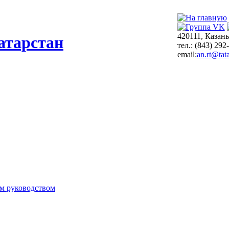
420111, Казань
атарстан
тел.: (843) 292
email:
an.rt@tata
м руководством