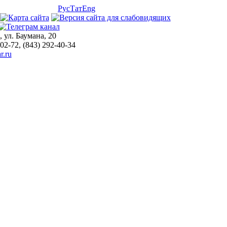
Рус
Тат
Eng
, ул. Баумана, 20
-02-72, (843) 292-40-34
r.ru