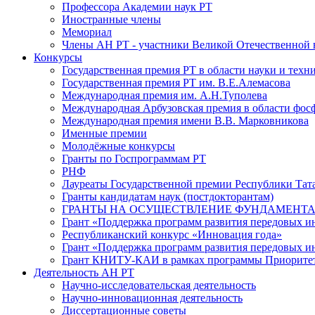
Профессора Академии наук РТ
Иностранные члены
Мемориал
Члены АН РТ - участники Великой Отечественной
Конкурсы
Государственная премия РТ в области науки и техн
Государственная премия РТ им. В.Е.Алемасова
Международная премия им. А.Н.Туполева
Международная Арбузовская премия в области фос
Международная премия имени В.В. Марковникова
Именные премии
Молодёжные конкурсы
Гранты по Госпрограммам РТ
РНФ
Лауреаты Государственной премии Республики Тата
Гранты кандидатам наук (постдокторантам)
ГРАНТЫ НА ОСУЩЕСТВЛЕНИЕ ФУНДАМЕНТА
Грант «Поддержка программ развития передовых 
Республиканский конкурс «Инновация года»
Грант «Поддержка программ развития передовых и
Грант КНИТУ-КАИ в рамках программы Приорите
Деятельность АН РТ
Научно-исследовательская деятельность
Научно-инновационная деятельность
Диссертационные советы